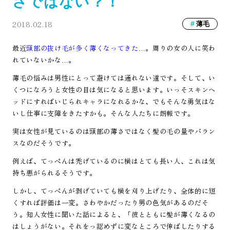
さではない？！
2018.02.18
薄毛
最近
頭部の抜け毛が多く薄くなってきた
…。周りの女の人に笑わ
れていないかな…。
薄毛の悩みは男性にとって避けては通れない道です。そして、い
くつになろうと女性の目は気になると思います。いっそスキンヘ
ッドにすればいじられキャラになれるかな、でもそんな勇気はな
いし仕事に支障をきたすかも。そんな人たちに朗報です。
実は女性が見ているのは頭部の薄さではなく髪の毛の量やバラン
スなのだそうです。
例えば、てっぺんは禿げているのに横はとても長い人、これは気
持ち悪がられるそうです。
しかし、てっぺんが剥げていても横を刈り上げたり、全体的に短
くすれば評価は一変。さわやかだったり男の色気があるのだそ
う。知人女性に聞いた話によると、「彼とともに髪が薄くなるの
はしょうがない。それをっ認めずに変なところで伸ばしたりする