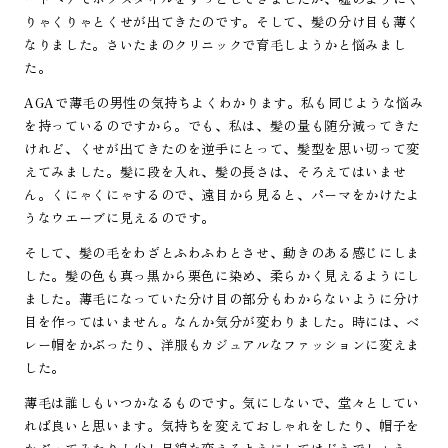
りゃくりゃとくせが出てきたのです。そして、髪の分け目も薄く
なりました。さいたまのクリニックで育毛しようかと悩みまし
た。
AGAで薄毛の男性の気持ちよくわかります。私も同じような悩み
を持っているのですから。でも、私は、髪の量も随分減ってきた
けれど、くせが出てきたのを逆手にとって、髪型を思い切って変
えてみました。髪に段を入れ、髪の長さは、そろえてはいませ
ん。くにゃくにゃするので、遠目から見ると、パーマをかけたよ
うなウエーブに見えるのです。
そして、髪の毛をわざとふわふわとさせ、動きのある感じにしま
した。髪の色も真っ黒から栗色に染め、柔らかく見えるようにし
ました。薄毛になっていた分け目の部分もわからないように分け
目を作ってはいません。なんか気分が変わりました。時には、ベ
レー帽をかぶったり、洋服もカジュアルなファッションに変えま
した。
薄毛は誰しもいつかなるものです。気にしないで、堂々としてい
れば良いと思います。気持ちを変えておしゃれをしたり、帽子を