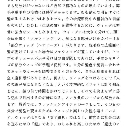
でも見分けがつかないほど自然で精巧なものが増えています。薄
毛や脱毛症の治療には時間がかかります。薬を飲んで明日すぐに
髪が生えるわけではありません。その治療期間中の精神的な苦痛
を和らげ、ＱＯＬ（生活の質）を維持するために、ウィッグは非
常に強力なツールとなります。 ウィッグには大きく分けて、頭
全体を覆う「フルウィッグ」と、気になる部分だけをカバーする
「部分ウィッグ（ヘアピース）」があります。脱毛症で広範囲に
髪が抜けてしまった場合はフルウィッグが適していますが、トッ
プのボリューム不足や分け目の白髪隠しであれば、手のひらサイ
ズの部分ウィッグが手軽で便利です。自分の髪色や髪質に合わせ
てカットやカールを調整できるものも多く、自毛と馴染ませれば
全く違和感がありません。何より、ウィッグをつけることで「人
の視線が気にならなくなる」という精神的なメリットは計り知れ
ません。鏡の前で時間をかけてセットし、それでも決まらずに落
ち込んで外出するのが嫌になる、という負のループから解放され
ます。最近では、ファッションアイテムの一つとして、その日の
気分で髪型を変えるためにウィッグを楽しむ女性も増えていま
す。ウィッグは単なる「隠す道具」ではなく、前向きに社会生活
を送るための「鎧」であり、おしゃれを楽しむための「魔法のア