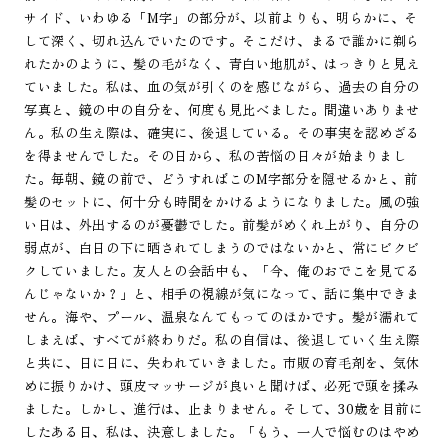
サイド、いわゆる「M字」の部分が、以前よりも、明らかに、そ
して深く、切れ込んでいたのです。そこだけ、まるで誰かに剃ら
れたかのように、髪の毛がなく、青白い地肌が、はっきりと見え
ていました。私は、血の気が引くのを感じながら、過去の自分の
写真と、鏡の中の自分を、何度も見比べました。間違いありませ
ん。私の生え際は、確実に、後退している。その事実を認めざる
を得ませんでした。その日から、私の苦悩の日々が始まりまし
た。毎朝、鏡の前で、どうすればこのM字部分を隠せるかと、前
髪のセットに、何十分も時間をかけるようになりました。風の強
い日は、外出するのが憂鬱でした。前髪がめくれ上がり、自分の
弱点が、白日の下に晒されてしまうのではないかと、常にビクビ
クしていました。友人との会話中も、「今、俺のおでこを見てる
んじゃないか？」と、相手の視線が気になって、話に集中できま
せん。海や、プール、温泉なんてもってのほかです。髪が濡れて
しまえば、すべてが終わりだ。私の自信は、後退していく生え際
と共に、日に日に、失われていきました。市販の育毛剤を、気休
めに振りかけ、頭皮マッサージが良いと聞けば、必死で頭を揉み
ました。しかし、進行は、止まりません。そして、30歳を目前に
したある日、私は、決意しました。「もう、一人で悩むのはやめ