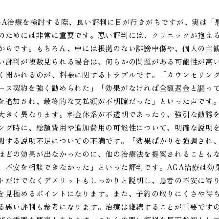
GA治療を検討する際、良い評判に目が行きがちですが、実は「
のためには非常に重要です。悪い評判には、クリニックが抱え
からです。もちろん、中には根拠のない誹謗中傷や、個人の主
い評判が複数見られる場合は、何らかの問題がある可能性が高い
く聞かれるのが、料金に関するトラブルです。「カウンセリン
ース契約を強く勧められた」「効果がなければ全額返金と謳っ
を追加され、最終的な支払額が不明瞭だった」といった声です。
大きく異なります。料金体系が不透明であったり、強引な勧誘
ング時に、総額費用や追加費用の可能性について、明確な説明
関する説明不足についての不満です。「効果ばかりを強調され
ほどの効果が出なかったのに、他の治療法を提案されることも
、不安を相談できなかった」といった評判です。AGA治療は効
トだけでなくデメリットもしっかりと説明し、患者の不安に寄
を見極めるポイントになります。また、予約の取りにくさや待
る悪い評判も参考になります。治療は継続することが重要です