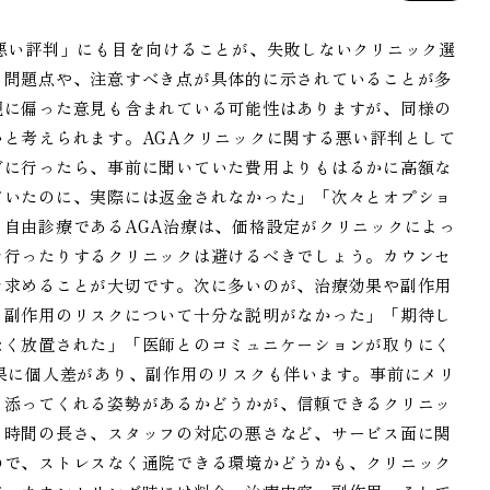
悪い評判」にも目を向けることが、失敗しないクリニック選
る問題点や、注意すべき点が具体的に示されていることが多
観に偏った意見も含まれている可能性はありますが、同様の
と考えられます。AGAクリニックに関する悪い評判として
グに行ったら、事前に聞いていた費用よりもはるかに高額な
ていたのに、実際には返金されなかった」「次々とオプショ
自由診療であるAGA治療は、価格設定がクリニックによっ
を行ったりするクリニックは避けるべきでしょう。カウンセ
を求めることが大切です。次に多いのが、治療効果や副作用
、副作用のリスクについて十分な説明がなかった」「期待し
なく放置された」「医師とのコミュニケーションが取りにく
果に個人差があり、副作用のリスクも伴います。事前にメリ
り添ってくれる姿勢があるかどうかが、信頼できるクリニッ
ち時間の長さ、スタッフの対応の悪さなど、サービス面に関
ので、ストレスなく通院できる環境かどうかも、クリニック