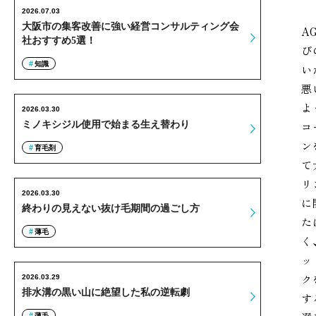
2026.07.03
大阪市の集客改善に強い経営コンサルティング会
A
社おすすめ5選！
び
知識
い
悪
よ
2026.03.30
ミノキシジル使用で始まる生え替わり
コ
ン
育毛剤
て
リ
2026.03.30
に
終わりの見えない抜け毛期間の過ごし方
た
薄毛
く
ッ
ク
2026.03.29
排水溝の黒い山に絶望した私の逆転劇
す
薄毛