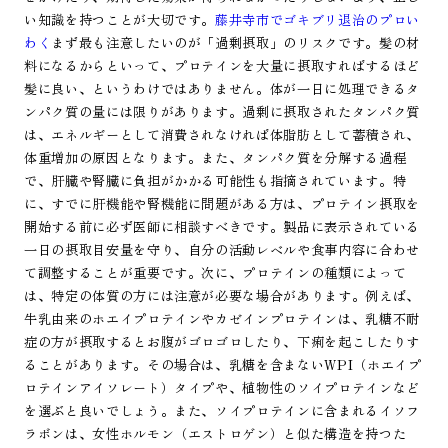
い知識を持つことが大切です。
藤井寺市でゴキブリ退治のプロい
わく
まず最も注意したいのが「過剰摂取」のリスクです。髪の材
料になるからといって、プロテインを大量に摂取すればするほど
髪に良い、というわけではありません。体が一日に処理できるタ
ンパク質の量には限りがあります。過剰に摂取されたタンパク質
は、エネルギーとして消費されなければ体脂肪として蓄積され、
体重増加の原因となります。また、タンパク質を分解する過程
で、肝臓や腎臓に負担がかかる可能性も指摘されています。特
に、すでに肝機能や腎機能に問題がある方は、プロテイン摂取を
開始する前に必ず医師に相談すべきです。製品に表示されている
一日の摂取目安量を守り、自分の活動レベルや食事内容に合わせ
て調整することが重要です。次に、プロテインの種類によって
は、特定の体質の方には注意が必要な場合があります。例えば、
牛乳由来のホエイプロテインやカゼインプロテインは、乳糖不耐
症の方が摂取するとお腹がゴロゴロしたり、下痢を起こしたりす
ることがあります。その場合は、乳糖を含まないWPI（ホエイプ
ロテインアイソレート）タイプや、植物性のソイプロテインなど
を選ぶと良いでしょう。また、ソイプロテインに含まれるイソフ
ラボンは、女性ホルモン（エストロゲン）と似た構造を持つた