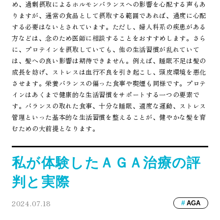
め、過剰摂取によるホルモンバランスへの影響を心配する声もあ
りますが、通常の食品として摂取する範囲であれば、過度に心配
する必要はないとされています。ただし、婦人科系の疾患がある
方などは、念のため医師に相談することをおすすめします。さら
に、プロテインを摂取していても、他の生活習慣が乱れていて
は、髪への良い影響は期待できません。例えば、睡眠不足は髪の
成長を妨げ、ストレスは血行不良を引き起こし、頭皮環境を悪化
させます。栄養バランスの偏った食事や喫煙も同様です。プロテ
インはあくまで健康的な生活習慣をサポートする一つの要素で
す。バランスの取れた食事、十分な睡眠、適度な運動、ストレス
管理といった基本的な生活習慣を整えることが、健やかな髪を育
むための大前提となります。
私が体験したＡＧＡ治療の評
判と実際
2024.07.18
AGA