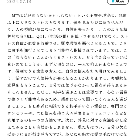
2024.07.18
AGA
「M字はげが治らないかもしれない」という不安や現実は、想像
以上に大きなストレスとなります。鏡を見るたびに落ち込んだ
り、人の視線が気になったり、自信を失ったり…。このような精
神的な負担は、QOL（生活の質）を低下させるだけでなく、スト
レス自体が血管を収縮させ、頭皮環境を悪化させることで、さら
に薄毛を進行させてしまう可能性も指摘されています。では、こ
の「治らない」ことからくるストレスと、どう向き合っていけば
良いのでしょうか。まず大切なのは、一人で抱え込まないことで
す。信頼できる家族や友人に、自分の悩みを打ち明けてみましょ
う。話すだけでも気持ちが楽になることがありますし、客観的な
意見をもらうことで、自分では気づかなかった視点が得られるか
もしれません。ただし、相手を選ぶことは重要です。心ない言葉
で傷つく可能性もあるため、親身になって聞いてくれる人を選び
ましょう。もし身近に相談できる相手がいない場合は、専門のカ
ウンセラーや、同じ悩みを持つ人々が集まるコミュニティなどを
利用するのも一つの方法です。次に、外見に対する意識を少し変
えてみることも有効かもしれません。私たちはつい、自分の欠点
ばかりに目が行きがちですが、あなたの魅力は髪の毛だけではな