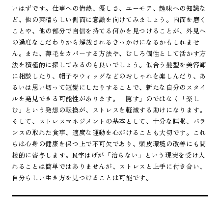
いはずです。仕事への情熱、優しさ、ユーモア、趣味への知識な
ど、他の素晴らしい側面に意識を向けてみましょう。内面を磨く
ことや、他の部分で自信を持てる何かを見つけることが、外見へ
の過度なこだわりから解放されるきっかけになるかもしれませ
ん。また、薄毛をカバーする方法や、むしろ個性として活かす方
法を積極的に探してみるのも良いでしょう。似合う髪型を美容師
に相談したり、帽子やウィッグなどのおしゃれを楽しんだり、あ
るいは思い切って短髪にしたりすることで、新たな自分のスタイ
ルを発見できる可能性があります。「隠す」のではなく「楽し
む」という発想の転換が、ストレスを軽減する助けになります。
そして、ストレスマネジメントの基本として、十分な睡眠、バラ
ンスの取れた食事、適度な運動を心がけることも大切です。これ
らは心身の健康を保つ上で不可欠であり、頭皮環境の改善にも間
接的に寄与します。M字はげが「治らない」という現実を受け入
れることは簡単ではありませんが、ストレスと上手に付き合い、
自分らしい生き方を見つけることは可能です。