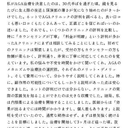
私がAGA治療を決意したのは、30代半ばを過ぎた頃、鏡を見る
たびに生え際の後退と頭頂部の薄さが気になり始めたのがきっか
けでした。ネットでAGAクリニックの評判を調べると、良い口コ
ミも悪い口コミもたくさんあって、正直どこを信じればいいのか
迷いました。それでも、いくつかのクリニックの評判を比較し、
特に「カウンセリングが丁寧」「料金が明瞭」という評判が多か
ったAクリニックにまずは相談してみることにしました。初めて
のクリニックは緊張しましたが、受付の方もカウンセラーの方も
物腰が柔らかく、評判通り、非常に丁寧に対応してくれたのを覚
えています。私の悩みや不安を時間をかけて聞いてくれ、AGAの
メカニズムや治療法の選択肢、それぞれのメリット・デメリッ
ト、そして費用について、分かりやすく説明してくれました。特
に、副作用の可能性についてもしっかりと説明があった点は安心
できました。ネットの評判だけでは分からない、クリニックの実
際の雰囲気を知ることができたのは大きな収穫でした。結局、私
は内服薬による治療を開始することにしました。医師からは「効
果が出るまでには時間がかかりますし、個人差もあります」と説
明を受けていたので、過度な期待はせず、まずは根気強く続ける
ことを目標にしました。治療を開始して3ヶ月ほど経った頃、抜