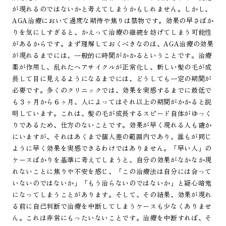
が現れるのではないかと考えてしまうかもしれません。しかし、
AGA治療において過度な期待や焦りは禁物です。効果の早さばか
りを気にしすぎると、かえって治療の継続を妨げてしまう可能性
があるからです。まず理解しておくべきなのは、AGA治療の効果
が現れるまでには、一般的に時間がかかるということです。治療
薬が作用し、乱れたヘアサイクルが正常化し、新しい髪の毛が成
長して目に見えるようになるまでには、どうしても一定の期間が
必要です。多くのクリニックでは、効果を実感するまでに最低で
も３ヶ月から６ヶ月、人によってはそれ以上の期間がかかると説
明しています。これは、髪の毛が成長するスピード自体がゆっく
りであるため、仕方のないことです。効果が早く現れる人も確か
にいますが、それはあくまで個人差の範囲内であり、誰もが同じ
ように早く効果を実感できるわけではありません。「早い人」の
ケースばかりを基準に考えてしまうと、自分の効果がなかなか現
れないことに焦りや不安を感じ、「この治療法は自分には合って
いないのではないか」「もう治らないのではないか」と疑心暗鬼
になってしまうことがあります。そして、その結果、効果が現れ
る前に自己判断で治療を中断してしまうケースも少なくありませ
ん。これは非常にもったいないことです。治療を中断すれば、そ