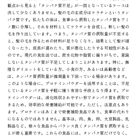
観点から見ると「タンパク質不足」が一因となっているケースは
決して少なくありません。髪の毛の主成分はケラチンというタン
パク質です。私たちの体は、食事から摂取したタンパク質をアミ
ノ酸に分解し、それを材料としてケラチンを合成し、新しい髪の
毛を作り出しています。つまり、タンパク質の摂取量が不足する
と、髪の毛を作るための材料が足りなくなり、結果として髪が細
くなったり、成長が遅れたり、質が悪化したりする可能性がある
のです。現代の食生活では、炭水化物や脂質に偏りがちで、意識
しないとタンパク質が不足してしまうことがあります。特に、無
理なダイエットをしている方、小食の方、あるいは高齢者など
は、タンパク質摂取量が推奨量を下回っている場合があります。
このような場合に、プロテインパウダーを活用することは、不足
しているタンパク質を手軽に補う有効な手段となり得ます。プロ
テインパウダーは、消化吸収されやすい形でタンパク質を摂取で
きるため、効率的な栄養補給が可能です。ただし、注意点もあり
ます。プロテインはあくまで栄養補助食品であり、食事の代わり
になるものではありません。基本は、肉、魚、卵、大豆製品、乳
製品など、様々な食品からバランス良くタンパク質を摂取するこ
とが最も重要です。これらの食品には、タンパク質だけでなく、