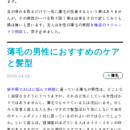
ます。
目の疲れを取るだけで一気に薄毛が改善するという事はありませ
んが、その原因の一つを取り除く事は出来ますので試してみても
損は無いと思います。友人は女性の薄毛の原因を
梅田のクリニッ
クで相談
し、突き止めました。
薄毛の男性におすすめのケア
と髪型
2018.04.01
薄毛
岩手県でAGAに悩んで病院
に通っている薄毛の男性は、どことな
く自信なさそうにうつりますが、それほど気にしている女性ばか
りではありませんし、薄毛でもモテている人は沢山います。むし
ろ人気者と言える人も多いですので髪型ばかり気にしないで自分
のチャームポイント位に思っているのがよいのではないでしょう
か。しいて言えば、頭頂部がはげている人はオイリースキンの印
象がありますので、それは適切なケアですっきりとさせておいた