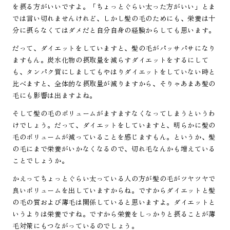
を摂る方がいいですよ。「ちょっとぐらい太った方がいい」とま
では言い切れませんけれど、しかし髪の毛のためにも、栄養は十
分に摂らなくてはダメだと自分自身の経験からしても思います。
だって、ダイエットをしていますと、髪の毛がパッサパサになり
ますもん。炭水化物の摂取量を減らすダイエットをするにして
も、タンパク質にしましてもやはりダイエットをしていない時と
比べますと、全体的な摂取量が減りますから、そりゃあまあ髪の
毛にも影響は出ますよね。
そして髪の毛のボリュームがますますなくなってしまうというわ
けでしょう。だって、ダイエットをしていますと、明らかに髪の
毛のボリュームが減っていることを感じますもん。というか、髪
の毛にまで栄養がいかなくなるので、切れ毛なんかも増えている
ことでしょうか。
かえってちょっとぐらい太っている人の方が髪の毛がツヤツヤで
良いボリュームを出していますからね。ですからダイエットと髪
の毛の質および薄毛は関係していると思いますよ。ダイエットと
いうよりは栄養ですね。ですから栄養をしっかりと摂ることが薄
毛対策にもつながっているのでしょう。