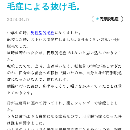
毛症による抜け毛。
2018.04.17
円形脱毛症
中学生の時、
男性型脱毛症
になりました。
転校した時、ストレスで発症しました。5円玉くらいの丸い円形
脱毛でした。
当時は若かったため、円形脱毛症ではないと思い込んでおりまし
た。
転校したてで、当時、友達がいなく、転校前の学校が楽しすぎた
のか、田舎から都会への転校で驚いたのか、自分自身が円形脱毛
症になっただなんて、信じられず。
病院に行った後は、恥ずかしくて、帽子をかぶっていたことは覚
えております。
母が皮膚科に連れて行ってくれ、薬とシャンプーで治療しまし
た。
うちは薄毛よりも白髪になる家系なので、円形脱毛症になった時
は誰もが驚きました。
少しでのストレスでも子供は円形脱毛症になりやすいので、親御