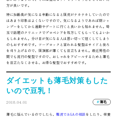
方が良いです。
特に加齢臭が気になる年齢になると頭皮がテカテカしていたので
はあまり印象はよくないですので、気になるようであれば朝シャ
ンプーをしてから通勤やデートに行くと良いかも知れません。埼
玉で話題のクリニックでプロペシアを処方してもらってもよいか
もしれません。分け目が気になる人は思い切って短くしてしまう
のもおすすめです。ツーブロックと言われる髪型はサイドと後ろ
を刈り上げるので、頭頂部が薄くても目立ちません。最近男性の
間でも流行の髪型ですので、おしゃれをアピールするためと薄毛
を目立たなくさせる、お得な髪型でおすすめです。
ダイエットも薄毛対策もした
いので豆乳！
2018.04.01
薄毛
薄毛に悩んでいるのでしたら、
難波でAGAの相談
をした
り、
栄養