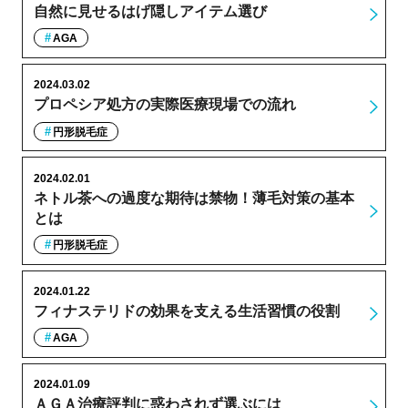
自然に見せるはげ隠しアイテム選び
AGA
2024.03.02
プロペシア処方の実際医療現場での流れ
円形脱毛症
2024.02.01
ネトル茶への過度な期待は禁物！薄毛対策の基本
とは
円形脱毛症
2024.01.22
フィナステリドの効果を支える生活習慣の役割
AGA
2024.01.09
ＡＧＡ治療評判に惑わされず選ぶには