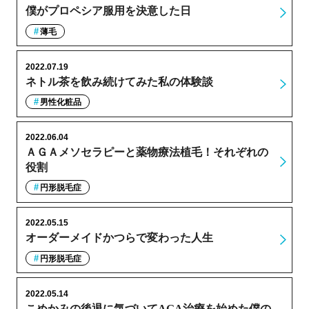
僕がプロペシア服用を決意した日
薄毛
2022.07.19
ネトル茶を飲み続けてみた私の体験談
男性化粧品
2022.06.04
ＡＧＡメソセラピーと薬物療法植毛！それぞれの
役割
円形脱毛症
2022.05.15
オーダーメイドかつらで変わった人生
円形脱毛症
2022.05.14
こめかみの後退に気づいてAGA治療を始めた僕の