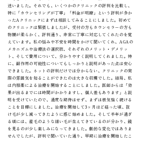
迷いました。それでも、いくつかのクリニックの評判を比較し、
特に「カウンセリングが丁寧」「料金が明瞭」という評判が多か
ったAクリニックにまずは相談してみることにしました。初めて
のクリニックは緊張しましたが、受付の方もカウンセラーの方も
物腰が柔らかく、評判通り、非常に丁寧に対応してくれたのを覚
えています。私の悩みや不安を時間をかけて聞いてくれ、AGAの
メカニズムや治療法の選択肢、それぞれのメリット・デメリッ
ト、そして費用について、分かりやすく説明してくれました。特
に、副作用の可能性についてもしっかりと説明があった点は安心
できました。ネットの評判だけでは分からない、クリニックの実
際の雰囲気を知ることができたのは大きな収穫でした。結局、私
は内服薬による治療を開始することにしました。医師からは「効
果が出るまでには時間がかかりますし、個人差もあります」と説
明を受けていたので、過度な期待はせず、まずは根気強く続ける
ことを目標にしました。治療を開始して3ヶ月ほど経った頃、抜
け毛が少し減ってきたように感じ始めました。そして半年が過ぎ
る頃には、産毛のような細い毛が生えてきているのが分かり、鏡
を見るのが少し楽しみになってきました。劇的な変化ではありま
せんでしたが、評判で聞いていた通り、早期に治療を開始したこ