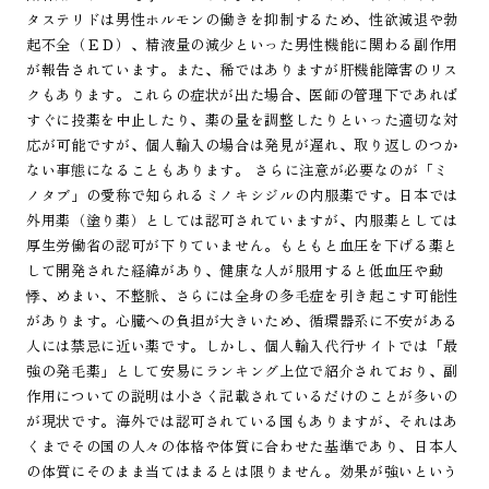
タステリドは男性ホルモンの働きを抑制するため、性欲減退や勃
起不全（ＥＤ）、精液量の減少といった男性機能に関わる副作用
が報告されています。また、稀ではありますが肝機能障害のリス
クもあります。これらの症状が出た場合、医師の管理下であれば
すぐに投薬を中止したり、薬の量を調整したりといった適切な対
応が可能ですが、個人輸入の場合は発見が遅れ、取り返しのつか
ない事態になることもあります。 さらに注意が必要なのが「ミ
ノタブ」の愛称で知られるミノキシジルの内服薬です。日本では
外用薬（塗り薬）としては認可されていますが、内服薬としては
厚生労働省の認可が下りていません。もともと血圧を下げる薬と
して開発された経緯があり、健康な人が服用すると低血圧や動
悸、めまい、不整脈、さらには全身の多毛症を引き起こす可能性
があります。心臓への負担が大きいため、循環器系に不安がある
人には禁忌に近い薬です。しかし、個人輸入代行サイトでは「最
強の発毛薬」として安易にランキング上位で紹介されており、副
作用についての説明は小さく記載されているだけのことが多いの
が現状です。海外では認可されている国もありますが、それはあ
くまでその国の人々の体格や体質に合わせた基準であり、日本人
の体質にそのまま当てはまるとは限りません。効果が強いという