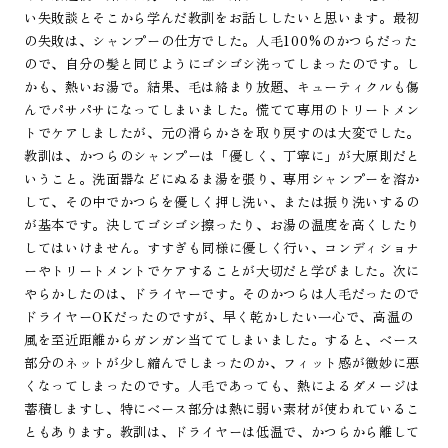
い失敗談とそこから学んだ教訓をお話ししたいと思います。最初
の失敗は、シャンプーの仕方でした。人毛100%のかつらだった
ので、自分の髪と同じようにゴシゴシ洗ってしまったのです。し
かも、熱いお湯で。結果、毛は絡まり放題、キューティクルも傷
んでパサパサになってしまいました。慌てて専用のトリートメン
トでケアしましたが、元の滑らかさを取り戻すのは大変でした。
教訓は、かつらのシャンプーは「優しく、丁寧に」が大原則だと
いうこと。洗面器などにぬるま湯を張り、専用シャンプーを溶か
して、その中でかつらを優しく押し洗い、または振り洗いするの
が基本です。決してゴシゴシ擦ったり、お湯の温度を高くしたり
してはいけません。すすぎも同様に優しく行い、コンディショナ
ーやトリートメントでケアすることが大切だと学びました。次に
やらかしたのは、ドライヤーです。そのかつらは人毛だったので
ドライヤーOKだったのですが、早く乾かしたい一心で、高温の
風を至近距離からガンガン当ててしまいました。すると、ベース
部分のネットが少し縮んでしまったのか、フィット感が微妙に悪
くなってしまったのです。人毛であっても、熱によるダメージは
蓄積しますし、特にベース部分は熱に弱い素材が使われているこ
ともあります。教訓は、ドライヤーは低温で、かつらから離して