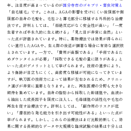
年、注目度が高まっているのが
国分寺市のゴキブリ・害虫対策と
「自毛植毛」です。これは、AGAの影響を受けにくい後頭部や側
頭部の自身の毛髪を、毛包ごと薄毛部分に移植する外科的な治療
法です。評判としては、「拒絶反応がなく安全性が高い」「一度
生着すれば半永久的に生え続ける」「見た目が非常に自然」とい
った点が評価されています。特に、薬物療法では効果が得られに
くい進行したAGAや、生え際の後退が顕著な場合に有効な選択肢
とされています。一方で、「費用が高額である」「手術であるた
めダウンタイムが必要」「採取できる毛髪の量に限りがある」と
いった点がデメリットとして挙げられます。技術の進歩により、
より傷跡が目立ちにくく、高密度な移植が可能になってきていま
すが、執刀医の技術力によって結果が左右されるため、クリニッ
ク選びが非常に重要となります。また、再生医療の分野も大きな
期待を集めています。自身の脂肪から採取した幹細胞や、血液か
ら抽出した成長因子を頭皮に注入し、毛母細胞の活性化や毛包の
再生を促す治療法です。評判としては、「副作用のリスクが低
い」「潜在的な発毛能力を引き出す可能性がある」といった点が
挙げられます。しかし、これらの治療法はまだ比較的新しく、効
果に関する長期的なデータや大規模な臨床試験の結果は十分とは