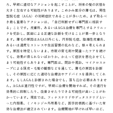
ろ、早期に適切なアクションを起こすことが、将来の髪の状態を
大きく左右する可能性があります。こめかみ部分の薄毛は、男性
型脱毛症（AGA）の初期症状であることが多いため、まず取るべ
き最も重要なアクションは、「自己判断せずに専門医に相談す
る」ことです。皮膚科、あるいはAGA治療を専門とするクリニッ
クを受診し、医師による正確な診断を受けることが第一歩となり
ます。薄毛の原因はAGA以外にも、円形脱毛症、脂漏性皮膚炎、
あるいは過度なストレスや生活習慣の乱れなど、様々考えられま
す。原因を特定しないまま、市販の育毛剤や間違ったケアを続け
ても、効果が得られないばかりか、かえって症状を悪化させてし
まう可能性すらあります。専門医は、問診や視診、マイクロスコ
ープによる頭皮・毛髪の観察などを通して、薄毛の原因を診断
し、その原因に応じた適切な治療法やアドバイスを提供してくれ
ます。もしAGAと診断された場合でも、落ち込む必要はありませ
ん。AGAは進行性ですが、早期に治療を開始すれば、その進行を
効果的に抑制したり、改善させたりできる可能性が高いことがわ
かっています。現在では、フィナステリドやデュタステリドとい
った内服薬、ミノキシジル外用薬など、医学的根拠に基づいた有
効な治療法が確立されています。治療開始が早ければ早いほど、