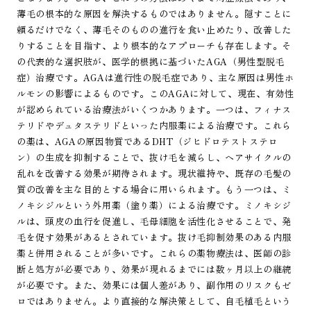
薄毛の根本的な原因を解決するものではありません。隠すことに
頼るだけでなく、薄毛そのものの進行を食い止めたり、改善した
りすることを目指す、より根本的なアプローチも存在します。そ
の代表的な選択肢が、医学的根拠に基づいたAGA（男性型脱毛
症）治療です。AGAは進行性の脱毛症であり、主な原因は男性ホ
ルモンの影響によるものです。このAGAに対して、現在、有効性
が認められている治療法がいくつかあります。一つは、フィナス
テリドやデュタステリドといった内服薬による治療です。これら
の薬は、AGAの原因物質であるDHT（ジヒドロテストステロ
ン）の生成を抑制することで、抜け毛を減らし、ヘアサイクルの
乱れを改善する効果が期待されます。現状維持や、既存の毛髪の
質の改善を主な目的とする場合に用いられます。もう一つは、ミ
ノキシジルという外用薬（塗り薬）による治療です。ミノキシジ
ルは、頭皮の血行を促進し、毛母細胞を活性化させることで、発
毛を促す効果があるとされています。抜け毛抑制効果のある内服
薬と併用されることが多いです。これらの薬物療法は、医師の診
断と処方が必要であり、効果が現れるまでには数ヶ月以上の継続
が必要です。また、効果には個人差があり、副作用のリスクもゼ
ロではありません。より直接的な解決策として、自毛植毛という