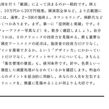
施術を行う「範囲」によって決まるのが一般的です。例え
、10万円から20万円程度。頭頂部全体など、より広範囲に
には、通常、2〜3回の施術と、カウンセリング、麻酔代など
いくつかあります。まず、第一に「症例数と実績」です。そ
フォーアフター写真など）を、数多く確認しましょう。自分
どうかは、そのクリニックの技術力を見極める、最も重要な
。頭皮アートメイクの成功は、施術者の技術力だけでなく、
ザインを提案できるか、という「デザイン力」にかかってい
ットだけでなく、デメリットやリスクについても、きちんと
、「衛生管理の徹底」も、絶対条件です。針や、色素といっ
、徹底した滅菌処理がなされているかを確認します。料金の
れらのポイントを総合的に判断し、あなたの人生を左右する
クリニックを、慎重に見極めることが何よりも大切です。