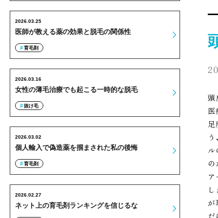
2026.03.25
医師が教える薬の効果と脱毛の関係性
育毛剤
20
2026.03.16
女性の薄毛治療でも起こる一時的な脱毛
頭
抜け毛
医
足
う
2026.03.02
個人輸入で偽造薬を掴まされた私の後悔
ル
の
育毛剤
ア
し
2026.02.27
が
ネット上の育毛剤ランキングを信じるな
だ