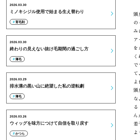
2026.03.30
ミノキシジル使用で始まる生え替わり
頭
の
育毛剤
み
ア
2026.03.30
を
終わりの見えない抜け毛期間の過ごし方
く
薄毛
で
て
2026.03.29
よ
排水溝の黒い山に絶望した私の逆転劇
頭
薄毛
な
る
ん
2026.03.26
若
ウィッグを味方につけて自信を取り戻す
よ
かつら