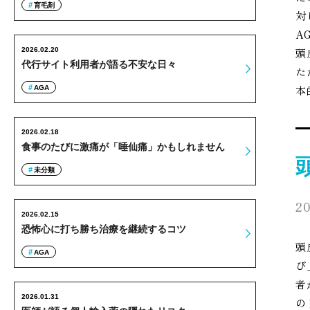
育毛剤
対
A
2026.02.20
頭
代行サイト利用者が語る不安な日々
た
本
AGA
2026.02.18
食事のたびに激痛が「唾仙痛」かもしれません
未分類
20
2026.02.15
恐怖心に打ち勝ち治療を継続するコツ
頭
AGA
び
者
2026.01.31
の