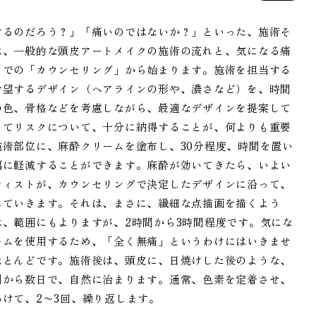
するのだろう？」「痛いのではないか？」といった、施術そ
は、一般的な頭皮アートメイクの施術の流れと、気になる痛
クでの「カウンセリング」から始まります。施術を担当する
希望するデザイン（ヘアラインの形や、濃さなど）を、時間
の色、骨格などを考慮しながら、最適なデザインを提案して
してリスクについて、十分に納得することが、何よりも重要
術部位に、麻酔クリームを塗布し、30分程度、時間を置い
幅に軽減することができます。麻酔が効いてきたら、いよい
ティストが、カウンセリングで決定したデザインに沿って、
れていきます。それは、まさに、繊細な点描画を描くよう
、範囲にもよりますが、2時間から3時間程度です。気にな
ームを使用するため、「全く無痛」というわけにはいきませ
ほとんどです。施術後は、頭皮に、日焼けした後のような、
間から数日で、自然に治まります。通常、色素を定着させ、
けて、2〜3回、繰り返します。