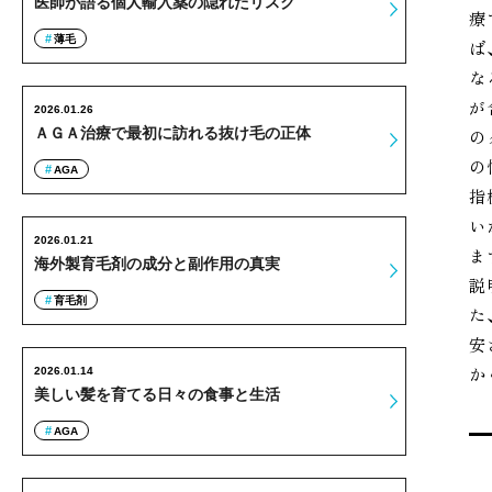
医師が語る個人輸入薬の隠れたリスク
療
薄毛
ば
な
が
2026.01.26
ＡＧＡ治療で最初に訪れる抜け毛の正体
の
の
AGA
指
い
2026.01.21
ま
海外製育毛剤の成分と副作用の真実
説
育毛剤
た
安
か
2026.01.14
美しい髪を育てる日々の食事と生活
AGA