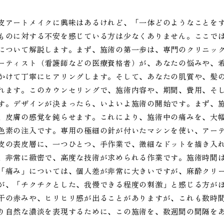
皮アートメイクに興味はあるけれど、「一体どのようなことを
ものに対する不安を感じている方は少なくありません。ここで
について解説します。まず、施術の第一歩は、専門のクリニッ
ーティスト（看護師などの医療資格者）が、あなたの悩みや、
かけて丁寧にヒアリングします。そして、あなたの肌質や、髪
れます。このカウンセリングで、施術内容や、期間、費用、そ
す。デザインが決まったら、いよいよ施術の開始です。まず、施
、皮膚の感覚を鈍らせます。これにより、施術中の痛みを、大
色素の注入です。専用の極細の針が付いたマシンを使い、アー
皮の表皮層に、一つひとつ、手作業で、微細なドットを描き入
、非常に緻密で、高度な技術が求められる作業です。施術時間は
「痛み」については、個人差が非常に大きいですが、麻酔クリ
が、「チクチクとした、我慢できる程度の刺激」と感じる方が
干の赤みや、ヒリヒリ感が出ることがありますが、これも数時
り自然な濃淡を表現するために、この施術を、数週間の間隔をあ