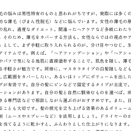
毛の悩みは男性特有のものと思われがちですが、実際には多く
的な薄毛（びまん性脱毛）などに悩んでいます。女性の薄毛の
の乱れ、過度なダイエット、間違ったヘアケアなど多岐にわたり
。そのため、薄毛をカバーする方法も、女性ならではの視点や
」として、まず手軽に取り入れられるのが、分け目やつむじ、
アイテムです。例えば、「ヘアファンデーション」や「ヘアシ
やパフで気になる地肌に直接塗布することで、肌色を隠し、薄
る手軽さが魅力です。同様に、マスカラタイプの白髪隠しなど
し広範囲をカバーしたい、あるいはトップにボリュームを出し
グが有効です。自分の髪にピンなどで固定するタイプが主流で
ーションがあります。自分の髪と自然に馴染むものを選べば、
きる専門店などで相談しながら選ぶのがおすすめです。また、
ることも大切です。髪の根元を立ち上げる効果のあるボリュー
剤（ムースやスプレーなど）を活用しましょう。ドライヤーの
を当てるように乾かすと、ふんわりとした仕上がりになります