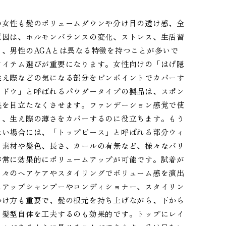
の女性も髪のボリュームダウンや分け目の透け感、全
原因は、ホルモンバランスの変化、ストレス、生活習
、男性のAGAとは異なる特徴を持つことが多いで
アイテム選びが重要になります。女性向けの「はげ隠
生え際などの気になる部分をピンポイントでカバーす
ャドウ」と呼ばれるパウダータイプの製品は、スポン
毛を目立たなくさせます。ファンデーション感覚で使
も、生え際の薄さをカバーするのに役立ちます。もう
たい場合には、「トップピース」と呼ばれる部分ウィ
、素材や髪色、長さ、カールの有無など、様々なバリ
非常に効果的にボリュームアップが可能です。試着が
日々のヘアケアやスタイリングでボリューム感を演出
ムアップシャンプーやコンディショナー、スタイリン
かけ方も重要で、髪の根元を持ち上げながら、下から
。髪型自体を工夫するのも効果的です。トップにレイ