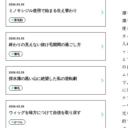
2026.03.30
ミノキシジル使用で始まる生え替わり
薄
薄
育毛剤
度
カ
2026.03.30
入
終わりの見えない抜け毛期間の過ごし方
ァ
薄毛
と
の
2026.03.29
ム
排水溝の黒い山に絶望した私の逆転劇
で
薄毛
に
ケ
ー
2026.03.26
元
ウィッグを味方につけて自信を取り戻す
的
かつら