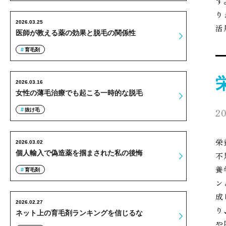
す
り
2026.03.25
活
医師が教える薬の効果と脱毛の関係性
育毛剤
2026.03.16
女性の薄毛治療でも起こる一時的な脱毛
20
抜け毛
栄
2026.03.02
個人輸入で偽造薬を掴まされた私の後悔
不
養
育毛剤
ン
成
2026.02.27
り
ネット上の育毛剤ランキングを信じるな
や