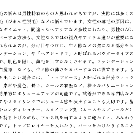
毛の悩みは男性特有のものと思われがちですが、実際には多く
毛（びまん性脱毛）などに悩んでいます。女性の薄毛の原因は
なダイエット、間違ったヘアケアなど多岐にわたり、男性のAG
バーする方法も、女性ならではの視点やアイテム選びが重要に
れられるのが、分け目やつむじ、生え際などの気になる部分を
ンデーション」や「ヘアシャドウ」と呼ばれるパウダータイプ
で、肌色を隠し、薄毛を目立たなくさせます。ファンデーショ
白髪隠しなども、生え際の薄さをカバーするのに役立ちます。
を出したい場合には、「トップピース」と呼ばれる部分ウィッ
、素材や髪色、長さ、カールの有無など、様々なバリエーショ
効果的にボリュームアップが可能です。試着ができる専門店な
アやスタイリングでボリューム感を演出することも大切です。
やコンディショナー、スタイリング剤（ムースやスプレーなど
を持ち上げながら、下から風を当てるように乾かすと、ふんわ
です。トップにレイヤーを入れたり、パーマをかけたりするこ