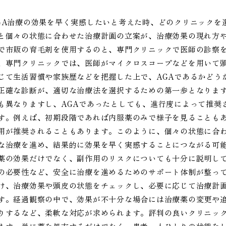
GA治療の効果を早く実感したいと考えた時、どのクリニックを
と個々の状態に合わせた治療計画の立案が、治療効果の現れ方
で市販の育毛剤を使用するのと、専門クリニックで医師の診察
、専門クリニックでは、医師がマイクロスコープなどを用いて
じて生活習慣や家族歴などを把握した上で、AGAであるかどう
正確な診断が、適切な治療法を選択するための第一歩となります
も異なりますし、AGAであったとしても、進行度によって推奨
す。例えば、初期段階であれば内服薬のみで様子を見ることも
用が推奨されることもあります。このように、個々の状態に合
な治療を進め、結果的に効果を早く実感することにつながる可
薬の効果だけでなく、副作用のリスクについても十分に説明し
の必要性など、安全に治療を進めるためのサポート体制が整っ
け、治療効果や頭皮の状態をチェックし、必要に応じて治療計
す。経過観察の中で、効果が不十分な場合には治療薬の変更や
りするなど、柔軟な対応が求められます。評判の良いクリニッ