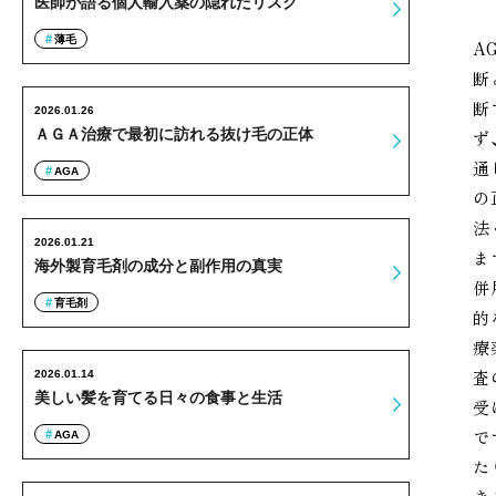
医師が語る個人輸入薬の隠れたリスク
薄毛
A
断
断
2026.01.26
ＡＧＡ治療で最初に訪れる抜け毛の正体
ず
通
AGA
の
法
2026.01.21
ま
海外製育毛剤の成分と副作用の真実
併
育毛剤
的
療
査
2026.01.14
美しい髪を育てる日々の食事と生活
受
で
AGA
た