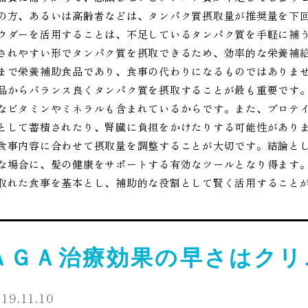
の方、あるいは高齢者などは、タンパク質摂取量が推奨量を下
ウダーを活用することは、不足しているタンパク質を手軽に補
されやすい形でタンパク質を摂取できるため、効率的な栄養補
まで栄養補助食品であり、食事の代わりになるものではありま
品からバランス良くタンパク質を摂取することが最も重要です
なビタミンやミネラルも含まれているからです。また、プロテ
として蓄積されたり、腎臓に負担をかけたりする可能性があり
食事内容に合わせて摂取量を調整することが大切です。結論と
な場合に、髪の健康をサポートする有効なツールとなり得ます
取れた食事を基本とし、補助的な役割として賢く活用すること
ＡＧＡ治療効果の早さはクリ
19.11.10