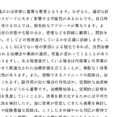
選ぶかは非常に重要な要素となります。なぜなら、適切な診
やスピードに大きく影響する可能性があるからです。自己判
を受けるのとでは、根本的なアプローチが異なります。ま
頭皮の状態や毛髪の太さ、密度などを詳細に観察し、問診を
か、そしてどの程度進行しているかを正確に診断します。こ
。もしAGAでない他の原因による脱毛であれば、当然治療
される治療法や薬剤の選択、用量が変わってくることがあり
ありますし、ある程度進行している場合は内服薬と外用薬の
わせて最適化された治療計画を立てることが、無駄なく効果
能性があります。また、信頼できるクリニックの医師は、治
てくれます。副作用が出た場合の対処法や、定期的な血液検
ているかどうかも重要です。治療開始後も、定期的に診察を
画を見直していくことが、効果を最大化するためには不可欠
追加を検討したり、逆に効果が安定してきたら減薬を検討し
クや経験豊富な医師は、こうしたきめ細やかな対応が期待で