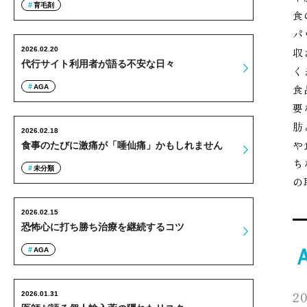
育毛剤
食
パ
2026.02.20
収
代行サイト利用者が語る不安な日々
く
食
AGA
要
肪
2026.02.18
や
食事のたびに激痛が「唾仙痛」かもしれません
ち
未分類
の
2026.02.15
恐怖心に打ち勝ち治療を継続するコツ
AGA
20
2026.01.31