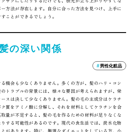
ジグザグにしたりするだけでも、根元が立ち上がりやすくな
バー方法が存在します。自分に合った方法を見つけ、上手に
ごすことができるでしょう。
髪の深い関係
男性化粧品
ける機会も少なくありません。多くの方が、髪のハリ・コシ
髪のトラブルの背景には、様々な要因が考えられますが、栄
ケースは決して少なくありません。髪の毛の主成分はケラチ
パク質をアミノ酸に分解し、それを材料としてケラチンを合
摂取量が不足すると、髪の毛を作るための材料が足りなくな
たりする可能性があるのです。現代の食生活では、炭水化物
ことがあります。特に、無理なダイエットをしている方、小