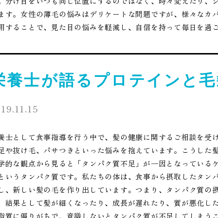
。分け目をいつも同じ位置にするのではなく、時々変えたり、
ます。女性の薄毛の悩みはデリケートな問題ですが、様々なカ
用することで、見た目の悩みを軽減し、自信を持って毎日を過
栄養士が語るプロテインと毛
19.11.15
養士として食事指導を行う中で、髪の健康に関するご相談を受
足や抜け毛、パサつきといった悩みを抱えています。こうした
学的な観点から見ると「タンパク質不足」が一因となっている
というタンパク質です。私たちの体は、食事から摂取したタン
し、新しい髪の毛を作り出しています。つまり、タンパク質の
、結果として髪が細くなったり、成長が遅れたり、質が悪化し
脂質に偏りがちで、意識しないとタンパク質が不足してしまう