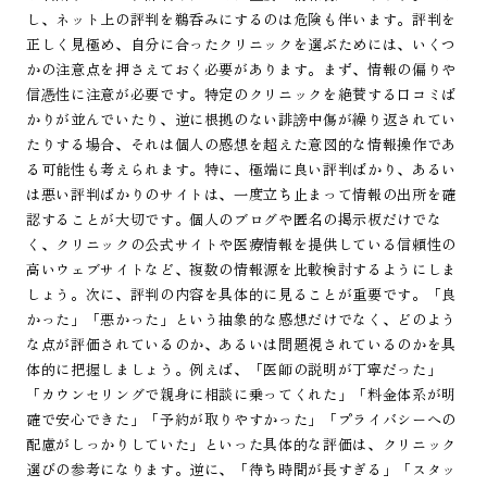
し、ネット上の評判を鵜呑みにするのは危険も伴います。評判を
正しく見極め、自分に合ったクリニックを選ぶためには、いくつ
かの注意点を押さえておく必要があります。まず、情報の偏りや
信憑性に注意が必要です。特定のクリニックを絶賛する口コミば
かりが並んでいたり、逆に根拠のない誹謗中傷が繰り返されてい
たりする場合、それは個人の感想を超えた意図的な情報操作であ
る可能性も考えられます。特に、極端に良い評判ばかり、あるい
は悪い評判ばかりのサイトは、一度立ち止まって情報の出所を確
認することが大切です。個人のブログや匿名の掲示板だけでな
く、クリニックの公式サイトや医療情報を提供している信頼性の
高いウェブサイトなど、複数の情報源を比較検討するようにしま
しょう。次に、評判の内容を具体的に見ることが重要です。「良
かった」「悪かった」という抽象的な感想だけでなく、どのよう
な点が評価されているのか、あるいは問題視されているのかを具
体的に把握しましょう。例えば、「医師の説明が丁寧だった」
「カウンセリングで親身に相談に乗ってくれた」「料金体系が明
確で安心できた」「予約が取りやすかった」「プライバシーへの
配慮がしっかりしていた」といった具体的な評価は、クリニック
選びの参考になります。逆に、「待ち時間が長すぎる」「スタッ