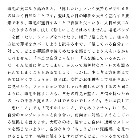
薄毛が気になり始めると、「隠したい」という気持ちが芽生える
のはごく自然なことです。髪は見た目の印象を大きく左右する要
素であり、薄毛が進行することで自信を失ったり、人目が気にな
ったりするのは、決して珍しいことではありません。増毛パウダ
ーを使ったり、ウィッグをつけたり、帽子で隠したり…。様々な
方法で薄毛をカバーしようと試みる中で、「隠している自分」に
対して、どこか罪悪感や後ろめたさを感じてしまう人もいるかも
しれません。「本当の自分じゃない」「人を騙しているみたい
だ」そんな風に考えてしまい、かえって精神的なストレスを溜め
込んでしまうこともあるでしょう。しかし、少し考え方を変えて
みてはどうでしょうか。例えば、女性がお化粧をして肌をきれい
に見せたり、ファッションでおしゃれを楽しんだりするのと同じ
ように、薄毛を隠すことも、自分の外見を整え、自信を持つため
の一つの手段と捉えることはできないでしょうか。それは決して
「悪いこと」でも「恥ずかしいこと」でもありません。むしろ、
自分のコンプレックスと向き合い、前向きに対処しようとしてい
る証拠とも言えます。大切なのは、隠すこと自体に過剰なストレ
スを感じないように、自分なりの「ちょうどいい距離感」を見つ
けることです。完璧に隠そうとすればするほど、バレるのではな