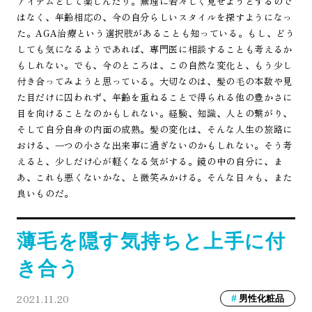
アイテムとして楽しんだり。無理に若々しく見せようとするので
はなく、年齢相応の、今の自分らしいスタイルを探すようになっ
た。AGA治療という選択肢があることも知っている。もし、どう
しても気になるようであれば、専門医に相談することも考えるか
もしれない。でも、今のところは、この自然な変化と、もう少し
付き合ってみようと思っている。大切なのは、髪の毛の本数や見
た目だけに囚われず、年齢を重ねることで得られる他の豊かさに
目を向けることなのかもしれない。経験、知識、人との繋がり、
そして自分自身の内面の成熟。髪の変化は、そんな人生の旅路に
おける、一つの小さな出来事に過ぎないのかもしれない。そう考
えると、少しだけ心が軽くなる気がする。鏡の中の自分に、ま
あ、これも悪くないかな、と微笑みかける。そんな日々も、また
良いものだ。
薄毛を隠す気持ちと上手に付
き合う
2021.11.20
男性化粧品