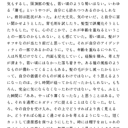
気もするし、頭頂部の髪も、若い頃のような勢いはない。いわゆ
る「薄毛」というやつが、自分にも訪れつつあるのかもしれな
い。最初は抵抗があった。まだ大丈夫、気のせいだ、と自分に言
い聞かせようとした。育毛剤を試したり、髪型で誤魔化そうとし
たりもした。でも、心のどこかで、これが年齢を重ねるというこ
との一部なのかもしれない、とも感じていた。若い頃は、髪がフ
サフサなのが当たり前だと思っていた。それが自分のアイデンテ
ィティの一部であるかのように。でも、年齢を重ねるにつれて、
人は外見だけでなく、内面も変化していく。経験を積み、考え方
が深まり、若い頃にはなかった落ち着きや、ある種の風格のよう
なものが備わってくることもある。髪の毛が少し減ったからとい
って、自分の価値そのものが減るわけではない。そう思えるよう
になったのは、少し時間が経ってからだったかもしれない。もち
ろん、完全に気にならなくなったわけではない。今でも、ふとし
た瞬間に「ああ、やっぱり薄くなったな」と思うことはある。で
も、それを過度にネガティブに捉えることはなくなった。むし
ろ、今の自分を受け入れ、その上でどうすればより良く見える
か、どうすれば心地よく過ごせるかを考えるようになった。短く
カットして清潔感を保つようにしたり、時には帽子をおしゃれの