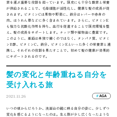
素を運ぶ重要な役割を担っています。頭皮にも十分な酸素と栄養
が供給されることで、毛母細胞が活性化し、健康な髪の成長が促
されます。ビタミンCは果物や野菜に、鉄分はレバーや赤身の
肉、ほうれん草などに多く含まれています。さらに、ビタミンE
も強力な抗酸化作用を持ち、血行を促進することで頭皮環境を整
え、髪の成長をサポートします。ナッツ類や植物油に豊富です。
このように、亜鉛は単独で働くのではなく、タンパク質、ビタミ
ンB群、ビタミンC、鉄分、ビタミンEといった多くの栄養素と連
携し、それぞれの役割を果たすことで、初めて髪の健康が効果的
にサポートされるのです。
髪の変化と年齢重ねる自分を
受け入れる旅
2021.11.26
AGA
いつの頃からだろうか、洗面台の鏡に映る自分の姿に、少しずつ
変化を感じるようになったのは。生え際が少し広くなったような