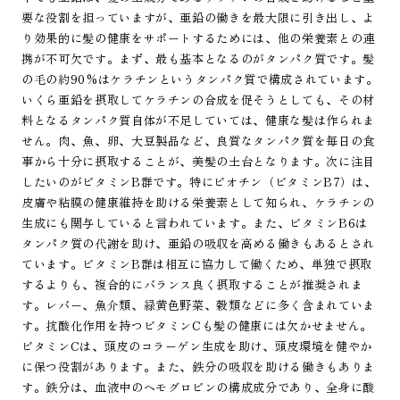
要な役割を担っていますが、亜鉛の働きを最大限に引き出し、よ
り効果的に髪の健康をサポートするためには、他の栄養素との連
携が不可欠です。まず、最も基本となるのがタンパク質です。髪
の毛の約90%はケラチンというタンパク質で構成されています。
いくら亜鉛を摂取してケラチンの合成を促そうとしても、その材
料となるタンパク質自体が不足していては、健康な髪は作られま
せん。肉、魚、卵、大豆製品など、良質なタンパク質を毎日の食
事から十分に摂取することが、美髪の土台となります。次に注目
したいのがビタミンB群です。特にビオチン（ビタミンB7）は、
皮膚や粘膜の健康維持を助ける栄養素として知られ、ケラチンの
生成にも関与していると言われています。また、ビタミンB6は
タンパク質の代謝を助け、亜鉛の吸収を高める働きもあるとされ
ています。ビタミンB群は相互に協力して働くため、単独で摂取
するよりも、複合的にバランス良く摂取することが推奨されま
す。レバー、魚介類、緑黄色野菜、穀類などに多く含まれていま
す。抗酸化作用を持つビタミンCも髪の健康には欠かせません。
ビタミンCは、頭皮のコラーゲン生成を助け、頭皮環境を健やか
に保つ役割があります。また、鉄分の吸収を助ける働きもありま
す。鉄分は、血液中のヘモグロビンの構成成分であり、全身に酸