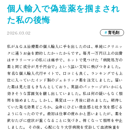
個人輸入で偽造薬を掴まされ
た私の後悔
2026.03.02
育毛剤
私がＡＧＡ治療薬の個人輸入に手を出したのは、単純にクリニッ
クに通うお金を節約したかったからです。毎月一万円以上の出費
はサラリーマンの私には痛手で、ネットで見つけた「病院処方の
薬と同じ成分が月千円台で」という謳い文句に飛びつきました。
有名な個人輸入代行サイトで、口コミも良く、ランキングでも上
位に入っていたインド製のジェネリック薬を注文しました。届い
た薬は見た目もきちんとしており、英語のパッケージがいかにも
効きそうな雰囲気を醸し出していました。私は何の疑いもなく服
用を始めました。しかし、異変は一ヶ月後に訪れました。期待し
ていた発毛効果どころか、全身にひどい倦怠感と吐き気を感じる
ようになったのです。最初は仕事の疲れかと思いましたが、薬を
飲むたびに症状が重くなることに気づき、怖くなって服用を中止
しました。 その後、心配になり大学病院を受診して血液検査を