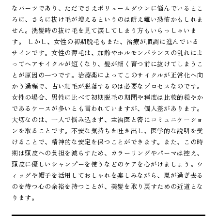
なパーツであり、ただでさえボリュームダウンに悩んでいるとこ
ろに、さらに抜け毛が増えるというのは耐え難い恐怖かもしれま
せん。洗髪時の抜け毛を見て涙してしまう方もいらっしゃいま
す。 しかし、女性の初期脱毛もまた、治療が順調に進んでいる
サインです。女性の薄毛は、加齢やホルモンバランスの乱れによ
ってヘアサイクルが短くなり、髪が細く育つ前に抜けてしまうこ
とが原因の一つです。治療薬によってこのサイクルが正常化へ向
かう過程で、古い細毛が脱落するのは必要なプロセスなのです。
女性の場合、男性に比べて初期脱毛の期間や程度は比較的穏やか
であるケースが多いとも言われていますが、個人差があります。
大切なのは、一人で悩み込まず、主治医と密にコミュニケーショ
ンを取ることです。不安な気持ちを吐き出し、医学的な説明を受
けることで、精神的な安定を保つことができます。また、この時
期は頭皮への負担を減らすため、カラーリングやパーマは控え、
頭皮に優しいシャンプーを使うなどのケアを心がけましょう。ウ
ィッグや帽子を活用しておしゃれを楽しみながら、嵐が過ぎ去る
のを待つ心の余裕を持つことが、美髪を取り戻すための近道とな
ります。