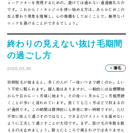
ォーアフターを実現するための、避けては通れない通過儀礼なの
です。これからミノキシジルを使い始める方は、あらかじめこの
生え替わり現象を理解し、心の準備をしておくことで、無用なパ
ニックを避けることができるでしょう。
終わりの見えない抜け毛期間
の過ごし方
2026.03.30
薄毛
初期脱毛が始まると、多くの人が「一体いつまで続くのか」とい
う不安に駆られます。個人差はありますが、一般的には治療開始
から十日から一ヶ月頃に始まり、その後一ヶ月から二ヶ月程度続
くことが多いと言われています。長くても三ヶ月ほどで収まるの
が通例です。この期間は精神的にも非常に辛い時期ですが、ただ
不安に怯えて過ごすのではなく、できるだけストレスを溜めない
ように工夫して過ごすことが大切です。まず、抜け毛の本数を数
えるのは止めましょう。数えたところで減るわけではありません