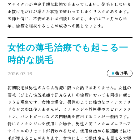
アサイクルが中途半端な状態で止まってしまい、発毛もしないま
ま抜け毛だけが増えた状態で終わってしまうリスクがあります。
医師を信じ、不安があれば相談しながら、まずは三ヶ月から半
年、治療を継続することが成功への鍵となります。
女性の薄毛治療でも起こる一
時的な脱毛
2026.03.16
抜け毛
初期脱毛は男性のＡＧＡ治療に限った話ではありません。女性の
薄毛（びまん性脱毛症やＦＡＧＡ）の治療においても同様に起こ
りうる現象です。女性の場合、男性のように強力なフィナステリ
ドなどの薬は使えませんが、ミノキシジル外用薬やスピロノラク
トン、パントガールなどの内服薬を使用することが一般的です。
特にミノキシジルを使用した場合、男性と同じメカニズムでヘア
サイクルのリセットが行われるため、使用開始から数週間で抜け
毛が増えることがあります。女性にとって髪は命とも言える大切