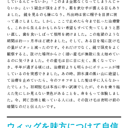
しているんじゃないか」「このまま全部なくなってしまうんじゃ
ないか」という疑念が頭をよぎり、薬を飲む手が震える日もあり
ました。 鏡を見るのも嫌になり、外出時は常に帽子を目深に被
って過ごしました。しかし、ここで止めたら今まで払った治療費
も、これから生えるかもしれない希望もすべて失ってしまうと思
い直し、歯を食いしばって服用を続けました。この地獄のような
期間は約一ヶ月半ほど続きました。そして、ある日を境に抜け毛
の量がピタッと減ったのです。それだけでなく、鏡で頭皮をよく
観察すると、抜けた場所からごく細い産毛が無数に生え始めてい
るのに気づきました。その産毛は日に日に太く、黒くなってい
き、半年が過ぎる頃には、治療前よりも明らかにボリュームが増
しているのを実感できました。あの時、排水溝の黒い山に絶望し
て治療を止めていたら、今のフサフサとした髪は手に入らなかっ
たでしょう。初期脱毛は本当に辛い試練でしたが、それを乗り越
えた先にしか見えない景色があることを、身をもって体験しまし
た。今、同じ恐怖と戦っている人には、その抜け毛は夜明け前の
暗闇なのだと伝えたいです。
ウィッグを味方につけて自信