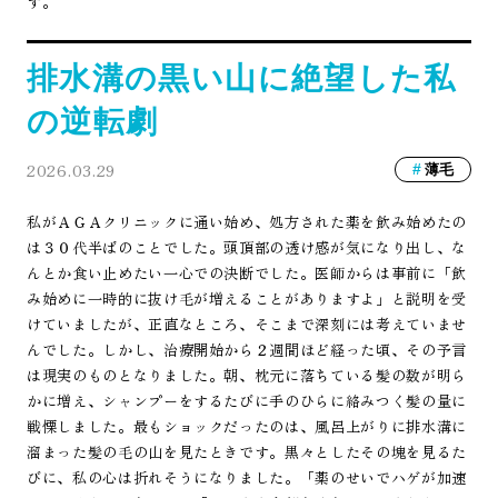
す。
排水溝の黒い山に絶望した私
の逆転劇
2026.03.29
薄毛
私がＡＧＡクリニックに通い始め、処方された薬を飲み始めたの
は３０代半ばのことでした。頭頂部の透け感が気になり出し、な
んとか食い止めたい一心での決断でした。医師からは事前に「飲
み始めに一時的に抜け毛が増えることがありますよ」と説明を受
けていましたが、正直なところ、そこまで深刻には考えていませ
んでした。しかし、治療開始から２週間ほど経った頃、その予言
は現実のものとなりました。朝、枕元に落ちている髪の数が明ら
かに増え、シャンプーをするたびに手のひらに絡みつく髪の量に
戦慄しました。最もショックだったのは、風呂上がりに排水溝に
溜まった髪の毛の山を見たときです。黒々としたその塊を見るた
びに、私の心は折れそうになりました。「薬のせいでハゲが加速