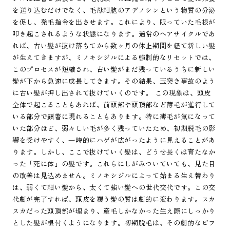
を送り込むだけでなく、毛母細胞のアデノシンという物質の分泌
を促し、発毛指令を出させます。これにより、眠っていた毛根が
叩き起こされるような状態になります。通常のヘアサイクルであ
れば、古い髪が抜け落ちてから数ヶ月の休止期間を経て新しい髪
が生えてきますが、ミノキシジルによる強制的なリセットでは、
このプロセスが短縮され、古い髪がまだ残っているうちに新しい
髪が下から急速に成長してきます。その結果、玉突き事故のよう
に古い髪が押し出されて抜けていくのです。 この現象は、頭皮
全体で起こることもあれば、前頭部や頭頂部など薄毛が進行して
いる部分で顕著に現れることもあります。特に薄毛が気になって
いた部分ほど、弱々しい毛が多く残っていたため、初期脱毛の影
響を受けやすく、一時的にハゲが広がったように見えることがあ
ります。しかし、ここで抜けていく髪は、どうせ長くは育たなか
った「死に体」の髪です。これらにしがみついていても、見た目
の改善は見込めません。ミノキシジルによって始まる生え替わり
は、弱くて細い髪から、太くて強い髪への世代交代です。この交
代劇が完了すれば、頭皮を覆う髪の質は劇的に変わります。スカ
スカだった頭頂部が埋まり、産毛しかなかった生え際にしっかり
とした髪が根付くようになります。初期脱毛は、その劇的なビフ