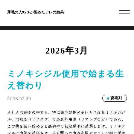
薄毛の人95％が認めたアレの効果
2026年3月
ミノキシジル使用で始まる生
え替わり
2026.03.30
育毛剤
ＡＧＡ治療薬の中でも、特に発毛効果が高いとされるミノキシジ
ル。内服薬（ミノタブ）であれ外用薬（リアップなど）であれ、
この薬を使い始めると高確率で初期脱毛に遭遇します。ミノキシ
ジルは血管を拡張させ、毛乳頭への血流を増やすことで髪に栄養