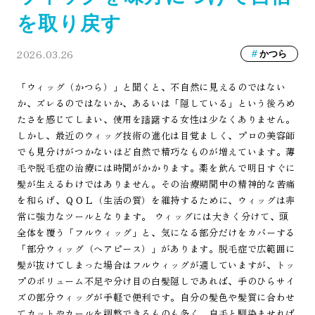
を取り戻す
2026.03.26
かつら
「ウィッグ（かつら）」と聞くと、不自然に見えるのではない
か、ズレるのではないか、あるいは「隠している」という後ろめ
たさを感じてしまい、使用を躊躇する女性は少なくありません。
しかし、最近のウィッグ技術の進化は目覚ましく、プロの美容師
でも見分けがつかないほど自然で精巧なものが増えています。薄
毛や脱毛症の治療には時間がかかります。薬を飲んで明日すぐに
髪が生えるわけではありません。その治療期間中の精神的な苦痛
を和らげ、ＱＯＬ（生活の質）を維持するために、ウィッグは非
常に強力なツールとなります。 ウィッグには大きく分けて、頭
全体を覆う「フルウィッグ」と、気になる部分だけをカバーする
「部分ウィッグ（ヘアピース）」があります。脱毛症で広範囲に
髪が抜けてしまった場合はフルウィッグが適していますが、トッ
プのボリューム不足や分け目の白髪隠しであれば、手のひらサイ
ズの部分ウィッグが手軽で便利です。自分の髪色や髪質に合わせ
てカットやカールを調整できるものも多く、自毛と馴染ませれば