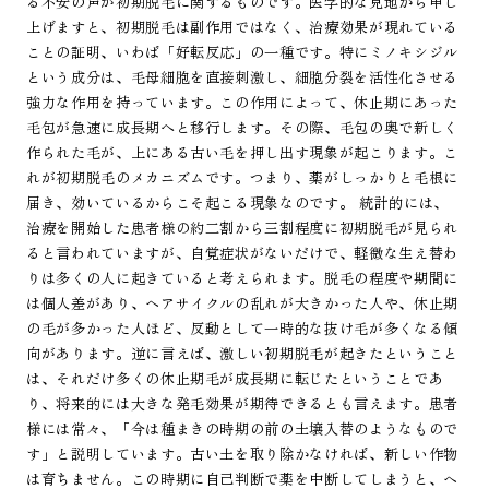
る不安の声が初期脱毛に関するものです。医学的な見地から申し
上げますと、初期脱毛は副作用ではなく、治療効果が現れている
ことの証明、いわば「好転反応」の一種です。特にミノキシジル
という成分は、毛母細胞を直接刺激し、細胞分裂を活性化させる
強力な作用を持っています。この作用によって、休止期にあった
毛包が急速に成長期へと移行します。その際、毛包の奥で新しく
作られた毛が、上にある古い毛を押し出す現象が起こります。こ
れが初期脱毛のメカニズムです。つまり、薬がしっかりと毛根に
届き、効いているからこそ起こる現象なのです。 統計的には、
治療を開始した患者様の約二割から三割程度に初期脱毛が見られ
ると言われていますが、自覚症状がないだけで、軽微な生え替わ
りは多くの人に起きていると考えられます。脱毛の程度や期間に
は個人差があり、ヘアサイクルの乱れが大きかった人や、休止期
の毛が多かった人ほど、反動として一時的な抜け毛が多くなる傾
向があります。逆に言えば、激しい初期脱毛が起きたということ
は、それだけ多くの休止期毛が成長期に転じたということであ
り、将来的には大きな発毛効果が期待できるとも言えます。患者
様には常々、「今は種まきの時期の前の土壌入替のようなもので
す」と説明しています。古い土を取り除かなければ、新しい作物
は育ちません。この時期に自己判断で薬を中断してしまうと、ヘ