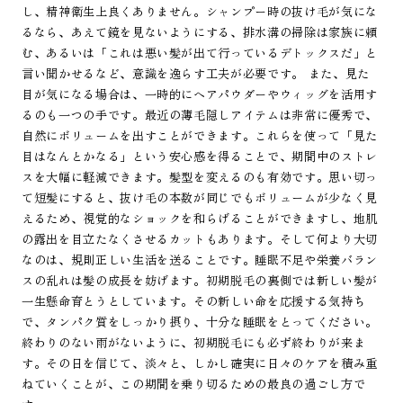
し、精神衛生上良くありません。シャンプー時の抜け毛が気にな
るなら、あえて鏡を見ないようにする、排水溝の掃除は家族に頼
む、あるいは「これは悪い髪が出て行っているデトックスだ」と
言い聞かせるなど、意識を逸らす工夫が必要です。 また、見た
目が気になる場合は、一時的にヘアパウダーやウィッグを活用す
るのも一つの手です。最近の薄毛隠しアイテムは非常に優秀で、
自然にボリュームを出すことができます。これらを使って「見た
目はなんとかなる」という安心感を得ることで、期間中のストレ
スを大幅に軽減できます。髪型を変えるのも有効です。思い切っ
て短髪にすると、抜け毛の本数が同じでもボリュームが少なく見
えるため、視覚的なショックを和らげることができますし、地肌
の露出を目立たなくさせるカットもあります。そして何より大切
なのは、規則正しい生活を送ることです。睡眠不足や栄養バラン
スの乱れは髪の成長を妨げます。初期脱毛の裏側では新しい髪が
一生懸命育とうとしています。その新しい命を応援する気持ち
で、タンパク質をしっかり摂り、十分な睡眠をとってください。
終わりのない雨がないように、初期脱毛にも必ず終わりが来ま
す。その日を信じて、淡々と、しかし確実に日々のケアを積み重
ねていくことが、この期間を乗り切るための最良の過ごし方で