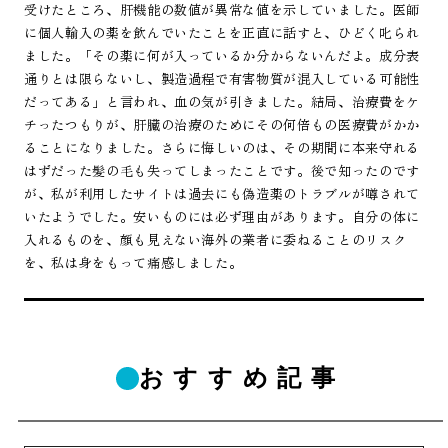
受けたところ、肝機能の数値が異常な値を示していました。医師
に個人輸入の薬を飲んでいたことを正直に話すと、ひどく叱られ
ました。「その薬に何が入っているか分からないんだよ。成分表
通りとは限らないし、製造過程で有害物質が混入している可能性
だってある」と言われ、血の気が引きました。結局、治療費をケ
チったつもりが、肝臓の治療のためにその何倍もの医療費がかか
ることになりました。さらに悔しいのは、その期間に本来守れる
はずだった髪の毛も失ってしまったことです。後で知ったのです
が、私が利用したサイトは過去にも偽造薬のトラブルが噂されて
いたようでした。安いものには必ず理由があります。自分の体に
入れるものを、顔も見えない海外の業者に委ねることのリスク
を、私は身をもって痛感しました。
おすすめ記事