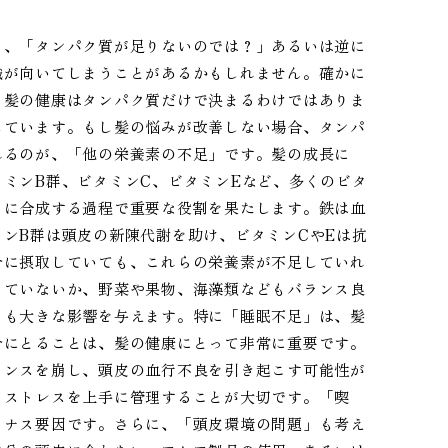
と、「タンパク質が足りないのでは？」あるいは逆に
識が向いてしまうことがあるかもしれません。確かに
、髪の健康はタンパク質だけで決まるわけではありま
しています。もし髪の悩みが改善しない場合、タンパ
れるのが、「他の栄養素の不足」です。髪の成長に
ミンB群、ビタミンC、ビタミンEなど、多くのビタ
）に合成する過程で重要な役割を果たします。鉄は血
ンB群は頭皮の新陳代謝を助け、ビタミンCやEは抗
分に摂取していても、これらの栄養素が不足していれ
っていないか、野菜や果物、海藻類などもバランス良
」も大きな影響を与えます。特に「睡眠不足」は、髪
分にとることは、髪の健康にとって非常に重要です。
ランスを崩し、頭皮の血行不良を引き起こす可能性が
、ストレスを上手に管理することが大切です。「喫
イナス要因です。さらに、「頭皮環境の問題」も考え