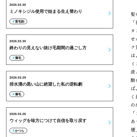
2026.03.30
ミノキシジル使用で始まる生え替わり
髪
「
育毛剤
タ
せ
2026.03.30
ク
終わりの見えない抜け毛期間の過ごし方
は
薄毛
ミ
液
2026.03.29
酸
排水溝の黒い山に絶望した私の逆転劇
ば
薄毛
く
の
「
2026.03.26
あ
ウィッグを味方につけて自信を取り戻す
煙
かつら