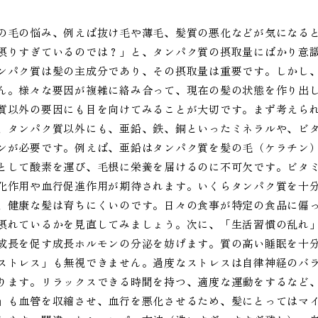
の毛の悩み、例えば抜け毛や薄毛、髪質の悪化などが気になる
摂りすぎているのでは？」と、タンパク質の摂取量にばかり意
ンパク質は髪の主成分であり、その摂取量は重要です。しかし
ん。様々な要因が複雑に絡み合って、現在の髪の状態を作り出
質以外の要因にも目を向けてみることが大切です。まず考えら
、タンパク質以外にも、亜鉛、鉄、銅といったミネラルや、ビタ
ンが必要です。例えば、亜鉛はタンパク質を髪の毛（ケラチン
として酸素を運び、毛根に栄養を届けるのに不可欠です。ビタミ
化作用や血行促進作用が期待されます。いくらタンパク質を十
、健康な髪は育ちにくいのです。日々の食事が特定の食品に偏
摂れているかを見直してみましょう。次に、「生活習慣の乱れ
成長を促す成長ホルモンの分泌を妨げます。質の高い睡眠を十
ストレス」も無視できません。過度なストレスは自律神経のバ
ります。リラックスできる時間を持つ、適度な運動をするなど
」も血管を収縮させ、血行を悪化させるため、髪にとってはマ