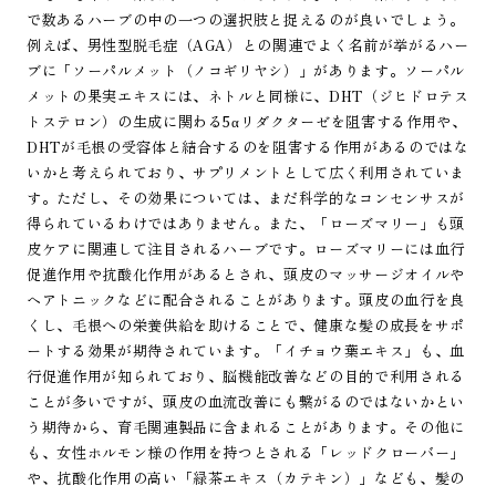
で数あるハーブの中の一つの選択肢と捉えるのが良いでしょう。
例えば、男性型脱毛症（AGA）との関連でよく名前が挙がるハー
ブに「ソーパルメット（ノコギリヤシ）」があります。ソーパル
メットの果実エキスには、ネトルと同様に、DHT（ジヒドロテス
トステロン）の生成に関わる5αリダクターゼを阻害する作用や、
DHTが毛根の受容体と結合するのを阻害する作用があるのではな
いかと考えられており、サプリメントとして広く利用されていま
す。ただし、その効果については、まだ科学的なコンセンサスが
得られているわけではありません。また、「ローズマリー」も頭
皮ケアに関連して注目されるハーブです。ローズマリーには血行
促進作用や抗酸化作用があるとされ、頭皮のマッサージオイルや
ヘアトニックなどに配合されることがあります。頭皮の血行を良
くし、毛根への栄養供給を助けることで、健康な髪の成長をサポ
ートする効果が期待されています。「イチョウ葉エキス」も、血
行促進作用が知られており、脳機能改善などの目的で利用される
ことが多いですが、頭皮の血流改善にも繋がるのではないかとい
う期待から、育毛関連製品に含まれることがあります。その他に
も、女性ホルモン様の作用を持つとされる「レッドクローバー」
や、抗酸化作用の高い「緑茶エキス（カテキン）」なども、髪の