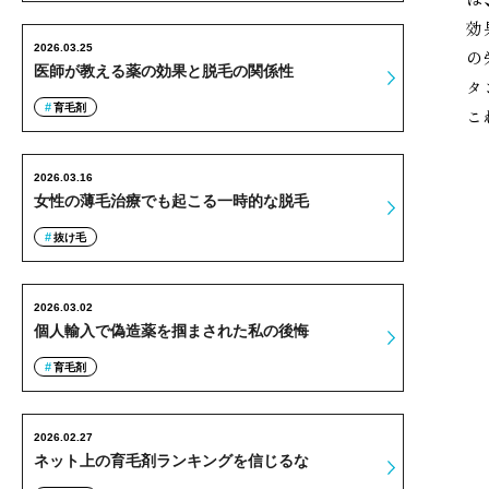
効
2026.03.25
の
医師が教える薬の効果と脱毛の関係性
タ
育毛剤
こ
2026.03.16
女性の薄毛治療でも起こる一時的な脱毛
抜け毛
2026.03.02
個人輸入で偽造薬を掴まされた私の後悔
育毛剤
2026.02.27
ネット上の育毛剤ランキングを信じるな