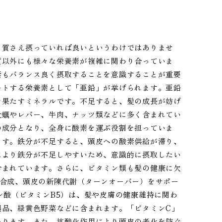
ク質さえ摂っていれば良いというわけではありませ
質以外にも様々な栄養素が複雑に関わり合っていま
素もバランス良く摂取することを意識することが重要
ートする栄養素として「亜鉛」が挙げられます。亜鉛
を果たすミネラルです。不足すると、髪の成長が妨げ
牡蠣やレバー、牛肉、ナッツ類などに多く含まれてい
の成分となり、全身に酸素を運ぶ役割を担っていま
ます。鉄分が不足すると、頭皮への酸素供給が滞り、
により鉄分が不足しやすいため、意識的に摂取したい
含まれています。さらに、ビタミン類も髪の健康に欠
の合成、頭皮の新陳代謝（ターンオーバー）をサポー
ン酸（ビタミンB5）は、髪や皮膚の健康維持に関わ
製品、緑黄色野菜などに含まれます。「ビタミンC」
あります。また、抗酸化作用により頭皮の老化を防ぐ