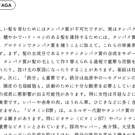
AGA
しい髪を育むためにはタンパク質が不可欠ですが、実はタンパ
。健やかでハリ・コシのある髪を維持するためには、タンパク
。プロテインでタンパク質を補うことに加えて、これらの栄養
す。まず、髪の主成分であるケラチンタンパク質の合成をサポ
、タンパク質が髪の毛として作り替えられる過程で重要な役割
れたり、抜け毛の原因になったりすることがあります。亜鉛は
す。次に、「鉄分」も重要です。鉄分は血液中のヘモグロビン
。頭皮の毛母細胞も、活動のために十分な酸素を必要としてい
の成長に悪影響が出る可能性があります。特に女性は月経など
養素です。レバーや赤身の肉、ほうれん草、ひじきなどに多く
せません。「ビタミンB群」は、エネルギー代謝やタンパク質
する働きがあります。特にビオチン（ビタミンB7）やパントテ
重要なビタミンとされています。豚肉やレバー、魚介類、大豆
、コラーゲンの生成を助けるほか、鉄分の吸収を高める働きが