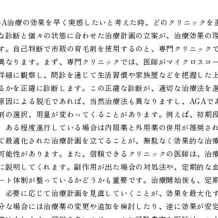
GA治療の効果を早く実感したいと考えた時、どのクリニックを
な診断と個々の状態に合わせた治療計画の立案が、治療効果の
す。自己判断で市販の育毛剤を使用するのと、専門クリニック
異なります。まず、専門クリニックでは、医師がマイクロスコ
詳細に観察し、問診を通じて生活習慣や家族歴などを把握した上
るかを正確に診断します。この正確な診断が、適切な治療法を選
原因による脱毛であれば、当然治療法も異なりますし、AGAで
剤の選択、用量が変わってくることがあります。例えば、初期
、ある程度進行している場合は内服薬と外用薬の併用が推奨さ
て最適化された治療計画を立てることが、無駄なく効果的な治
可能性があります。また、信頼できるクリニックの医師は、治
に説明してくれます。副作用が出た場合の対処法や、定期的な
ート体制が整っているかどうかも重要です。治療開始後も、定
、必要に応じて治療計画を見直していくことが、効果を最大化
分な場合には治療薬の変更や追加を検討したり、逆に効果が安