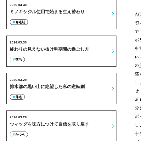
2026.03.30
ミノキシジル使用で始まる生え替わり
A
切
育毛剤
で
が
2026.03.30
を
終わりの見えない抜け毛期間の過ごし方
い
薄毛
の
薬
2026.03.29
し
排水溝の黒い山に絶望した私の逆転劇
せ
薄毛
る
分
ポ
2026.03.26
し
ウィッグを味方につけて自信を取り戻す
十
かつら