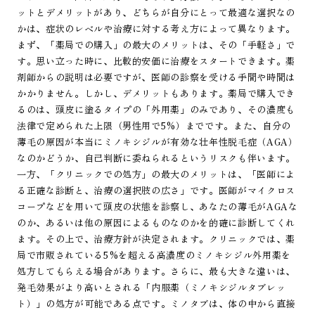
ットとデメリットがあり、どちらが自分にとって最適な選択なの
かは、症状のレベルや治療に対する考え方によって異なります。
まず、「薬局での購入」の最大のメリットは、その「手軽さ」で
す。思い立った時に、比較的安価に治療をスタートできます。薬
剤師からの説明は必要ですが、医師の診察を受ける手間や時間は
かかりません。しかし、デメリットもあります。薬局で購入でき
るのは、頭皮に塗るタイプの「外用薬」のみであり、その濃度も
法律で定められた上限（男性用で5%）までです。また、自分の
薄毛の原因が本当にミノキシジルが有効な壮年性脱毛症（AGA）
なのかどうか、自己判断に委ねられるというリスクも伴います。
一方、「クリニックでの処方」の最大のメリットは、「医師によ
る正確な診断と、治療の選択肢の広さ」です。医師がマイクロス
コープなどを用いて頭皮の状態を診察し、あなたの薄毛がAGAな
のか、あるいは他の原因によるものなのかを的確に診断してくれ
ます。その上で、治療方針が決定されます。クリニックでは、薬
局で市販されている5%を超える高濃度のミノキシジル外用薬を
処方してもらえる場合があります。さらに、最も大きな違いは、
発毛効果がより高いとされる「内服薬（ミノキシジルタブレッ
ト）」の処方が可能である点です。ミノタブは、体の中から直接