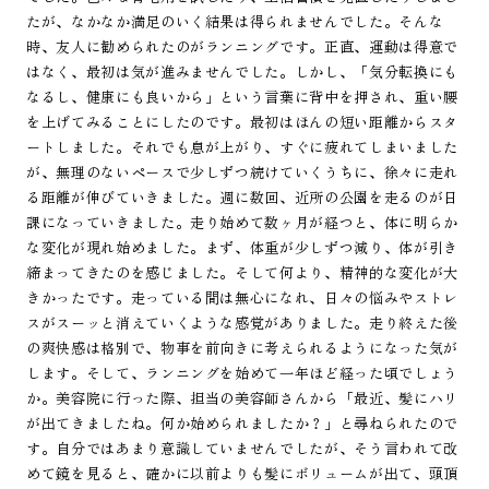
たが、なかなか満足のいく結果は得られませんでした。そんな
時、友人に勧められたのがランニングです。正直、運動は得意で
はなく、最初は気が進みませんでした。しかし、「気分転換にも
なるし、健康にも良いから」という言葉に背中を押され、重い腰
を上げてみることにしたのです。最初はほんの短い距離からスタ
ートしました。それでも息が上がり、すぐに疲れてしまいました
が、無理のないペースで少しずつ続けていくうちに、徐々に走れ
る距離が伸びていきました。週に数回、近所の公園を走るのが日
課になっていきました。走り始めて数ヶ月が経つと、体に明らか
な変化が現れ始めました。まず、体重が少しずつ減り、体が引き
締まってきたのを感じました。そして何より、精神的な変化が大
きかったです。走っている間は無心になれ、日々の悩みやストレ
スがスーッと消えていくような感覚がありました。走り終えた後
の爽快感は格別で、物事を前向きに考えられるようになった気が
します。そして、ランニングを始めて一年ほど経った頃でしょう
か。美容院に行った際、担当の美容師さんから「最近、髪にハリ
が出てきましたね。何か始められましたか？」と尋ねられたので
す。自分ではあまり意識していませんでしたが、そう言われて改
めて鏡を見ると、確かに以前よりも髪にボリュームが出て、頭頂