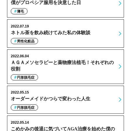
僕がプロペシア服用を決意した日
薄毛
2022.07.19
ネトル茶を飲み続けてみた私の体験談
男性化粧品
2022.06.04
ＡＧＡメソセラピーと薬物療法植毛！それぞれの
役割
円形脱毛症
2022.05.15
オーダーメイドかつらで変わった人生
円形脱毛症
2022.05.14
こめかみの後退に気づいてAGA治療を始めた僕の