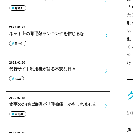
「
育毛剤
た
肥
2026.02.27
い
ネット上の育毛剤ランキングを信じるな
動
育毛剤
く
す
け
2026.02.20
代行サイト利用者が語る不安な日々
AGA
2026.02.18
食事のたびに激痛が「唾仙痛」かもしれません
20
未分類
薄