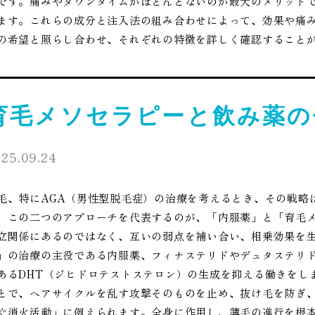
です。痛みやダウンタイムがほとんどないのが最大のメリット
ます。これらの成分と注入法の組み合わせによって、効果や痛
の希望と照らし合わせ、それぞれの特徴を詳しく確認すること
育毛メソセラピーと飲み薬の
25.09.24
毛、特にAGA（男性型脱毛症）の治療を考えるとき、その戦略
、この二つのアプローチを代表するのが、「内服薬」と「育毛
立関係にあるのではなく、互いの弱点を補い合い、相乗効果を
」の治療の主役である内服薬、フィナステリドやデュタステリド
あるDHT（ジヒドロテストステロン）の生成を抑える働きをし
とで、ヘアサイクルを乱す攻撃そのものを止め、抜け毛を防ぎ
ぐ消火活動」に例えられます。全身に作用し、薄毛の進行を根