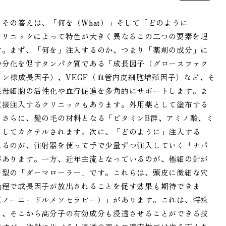
その答えは、「何を（What）」そして「どのように
クリニックによって特色が大きく異なるこの二つの要素を理
す。まず、「何を」注入するのか、つまり「薬剤の成分」に
や分化を促すタンパク質である「成長因子（グロースファク
リン様成長因子）、VEGF（血管内皮細胞増殖因子）など、そ
毛母細胞の活性化や血行促進を多角的にサポートします。ま
直接注入するクリニックもあります。外用薬として塗布する
。さらに、髪の毛の材料となる「ビタミンB群、アミノ酸、ミ
としてカクテルされます。次に、「どのように」注入する
れるのが、注射器を使って手で少量ずつ注入していく「ナパ
があります。一方、近年主流となっているのが、極細の針が
ー型の「ダーマローラー」です。これらは、頭皮に微細な穴
過程で成長因子が放出されることを促す効果も期待できま
（ノーニードルメソセラピー）」があります。これは、特殊
り、そこから高分子の有効成分も浸透させることができる技