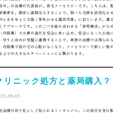
攻め」の治療の代表格が、育毛メソセラピーです。こちらは、
栄養素を、頭皮に直接注入することで、弱った毛根を活性化さ
料と水を与えて力強く芽吹かせる園芸作業」に似ています。薄
くアプローチです。この二つを組み合わせる「併用療法」がな
（内服薬）で火事の進行を完全に食い止め、安全になった土地
。守りと攻めが完璧に連携することで、単独の治療では得られ
。内服薬で抜け毛の心配がなくなり、メソセラピーで新しい髪
る上での大きなモチベーションにも繋がります。
クリニック処方と薬局購入？
25.09.05
毛治療の切り札として知られるミノキシジル。この成分を含む