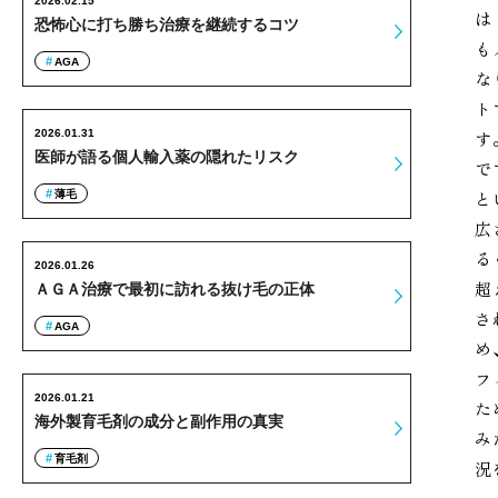
2026.02.15
は
恐怖心に打ち勝ち治療を継続するコツ
も
AGA
な
ト
2026.01.31
す
医師が語る個人輸入薬の隠れたリスク
で
と
薄毛
広
る
2026.01.26
超
ＡＧＡ治療で最初に訪れる抜け毛の正体
さ
AGA
め
フ
2026.01.21
た
海外製育毛剤の成分と副作用の真実
み
育毛剤
況