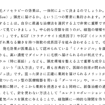
毛メソセラピーの効果は、一体何によって決まるのでしょうか。
How）」頭皮に届けるか、という二つの要素に集約されます。
することは、自分に最適な治療法を選択する上で非常に重要で
いて見ていきましょう。中心的な役割を担うのが、細胞の増殖
ー）」です。KGF（ケラチノサイト成長因子）やIGF（インス
ぞれ異なる働きを持つ複数の成長因子を組み合わせることで、
、発毛効果が医薬品として認められている「ミノキシジル」を
りも、高い濃度でダイレクトに毛根へ届けられるのが利点です
ラル（特に亜鉛）」なども、頭皮環境を整える上で重要な成分
、という「注入方法」です。最も古典的で、医師の技術が問わ
ジュ法」です。狙った深さに正確に薬剤を届けられるメリット
数ついたペン型の医療機器を用いる「ダーマペン」や、ローラ
無数に開け、そこから薬剤を浸透させると同時に、創傷治癒の
。そして、針を使わない方法として「エレクトロポレーション
電気パルスを頭皮に与えることで、細胞膜に一時的な隙間を作