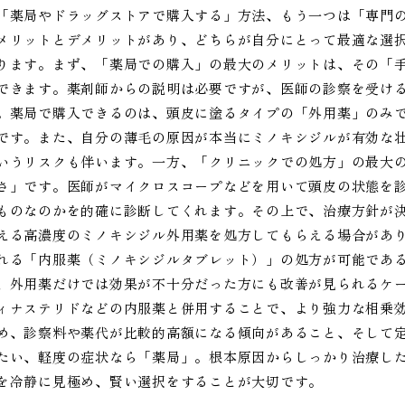
「薬局やドラッグストアで購入する」方法、もう一つは「専門
メリットとデメリットがあり、どちらが自分にとって最適な選
ります。まず、「薬局での購入」の最大のメリットは、その「
できます。薬剤師からの説明は必要ですが、医師の診察を受け
。薬局で購入できるのは、頭皮に塗るタイプの「外用薬」のみ
です。また、自分の薄毛の原因が本当にミノキシジルが有効な壮
いうリスクも伴います。一方、「クリニックでの処方」の最大
さ」です。医師がマイクロスコープなどを用いて頭皮の状態を診
ものなのかを的確に診断してくれます。その上で、治療方針が
える高濃度のミノキシジル外用薬を処方してもらえる場合があ
れる「内服薬（ミノキシジルタブレット）」の処方が可能であ
、外用薬だけでは効果が不十分だった方にも改善が見られるケー
ィナステリドなどの内服薬と併用することで、より強力な相乗
め、診察料や薬代が比較的高額になる傾向があること、そして
たい、軽度の症状なら「薬局」。根本原因からしっかり治療し
を冷静に見極め、賢い選択をすることが大切です。