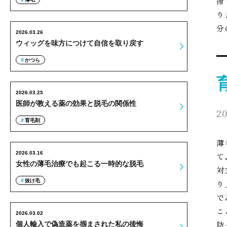
術
り
分
2026.03.26
ウィッグを味方につけて自信を取り戻す
かつら
2026.03.25
医師が教える薬の効果と脱毛の関係性
20
育毛剤
薄
2026.03.16
て
女性の薄毛治療でも起こる一時的な脱毛
対
抜け毛
り
で
こ
2026.03.02
防
個人輸入で偽造薬を掴まされた私の後悔