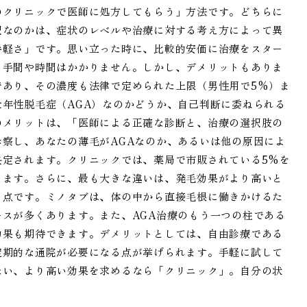
のクリニックで医師に処方してもらう」方法です。どちらに
択なのかは、症状のレベルや治療に対する考え方によって異
手軽さ」です。思い立った時に、比較的安価に治療をスター
る手間や時間はかかりません。しかし、デメリットもありま
であり、その濃度も法律で定められた上限（男性用で5%）ま
年性脱毛症（AGA）なのかどうか、自己判断に委ねられる
のメリットは、「医師による正確な診断と、治療の選択肢の
察し、あなたの薄毛がAGAなのか、あるいは他の原因によ
決定されます。クリニックでは、薬局で市販されている5%を
ります。さらに、最も大きな違いは、発毛効果がより高いと
る点です。ミノタブは、体の中から直接毛根に働きかけるた
スが多くあります。また、AGA治療のもう一つの柱である
効果も期待できます。デメリットとしては、自由診療である
定期的な通院が必要になる点が挙げられます。手軽に試して
たい、より高い効果を求めるなら「クリニック」。自分の状