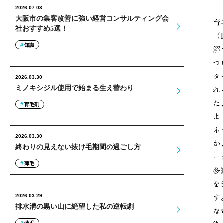
2026.07.03
大阪市の集客改善に強い経営コンサルティング会
育
社おすすめ5選！
（
知識
解
つ
タ
2026.03.30
ミノキシジル使用で始まる生え替わり
れ
た
育毛剤
よ
ネ
2026.03.30
か
終わりの見えない抜け毛期間の過ごし方
ー
薄毛
多
を
す
2026.03.29
排水溝の黒い山に絶望した私の逆転劇
な
薄毛