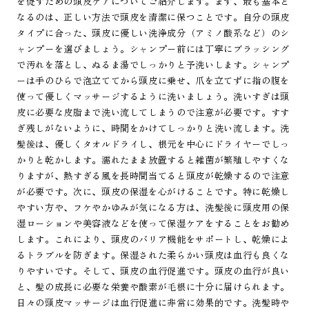
を促すための頭皮ケアについてご紹介します。まず、最も基本と
なるのは、正しい方法で頭皮を清潔に保つことです。自分の頭皮
タイプに合った、頭皮に優しい洗浄成分（アミノ酸系など）のシ
ャンプーを選びましょう。シャンプー前には丁寧にブラッシング
で汚れを落とし、ぬるま湯でしっかりと予洗いします。シャンプ
ーは手のひらで泡立ててから頭皮に乗せ、爪を立てずに指の腹を
使って優しくマッサージするように洗いましょう。洗いすぎは頭
皮に必要な皮脂まで洗い流してしまうので注意が必要です。すす
ぎ残しがないように、時間をかけてしっかりと洗い流します。洗
髪後は、優しくタオルドライし、根元を中心にドライヤーでしっ
かりと乾かします。濡れたまま放置すると雑菌が繁殖しやすくな
りますが、熱すぎる風を長時間当てると頭皮が乾燥するので注意
が必要です。次に、頭皮の保湿を心がけることです。特に乾燥し
やすい方や、フケやかゆみが気になる方は、洗髪後に頭皮用の保
湿ローションや美容液などを使って保湿ケアをすることをお勧め
します。これにより、頭皮のバリア機能をサポートし、乾燥によ
るトラブルを防ぎます。保湿された柔らかい頭皮は血行も良くな
りやすいです。そして、頭皮の血行促進です。頭皮の血行が良い
と、髪の成長に必要な栄養や酸素が毛根に十分に届けられます。
日々の頭皮マッサージは血行促進に非常に効果的です。洗髪時や