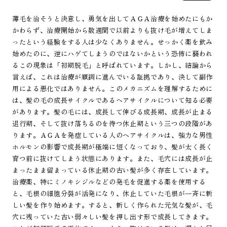
薄毛を治そうと決意し、勇気を出してＡＧＡ治療を始めたにもか
かわらず、治療開始から数週間で以前よりも抜け毛が増えてしま
ったという経験をする人は少なくありません。せっかく薬を飲み
始めたのに、逆にハゲてしまうのではないかという恐怖に襲われ
るこの現象は「初期脱毛」と呼ばれています。しかし、結論から
言えば、これは治療が順調に進んでいる証拠であり、決して副作
用による悪化ではありません。このメカニズムを理解するために
は、髪の毛の成長サイクルであるヘアサイクルについて知る必要
があります。髪の毛には、成長して伸びる成長期、成長が止まる
退行期、そして抜け落ちるのを待つ休止期という三つの段階があ
ります。ＡＧＡを発症している人のヘアサイクルは、強力な男性
ホルモンの影響で成長期が極端に短くなっており、髪が太く長く
育つ前に抜けてしまう状態にあります。また、毛穴には成長が止
まったまま留まっている休止期の古い髪が多く存在しています。
治療薬、特にミノキシジルなどの発毛を促進する薬を使用する
と、毛根の細胞分裂が活発になり、休止していた毛根が一斉に新
しい髪を作り始めます。すると、新しく作られた元気な髪が、毛
穴に残っていた古い弱々しい髪を押し出す形で成長してきます。