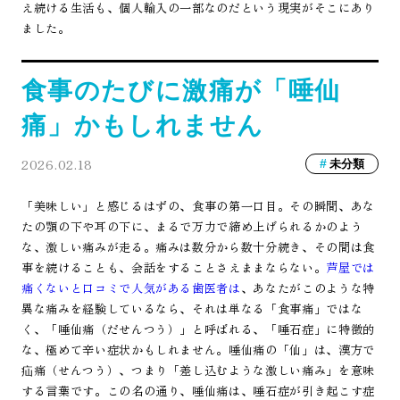
え続ける生活も、個人輸入の一部なのだという現実がそこにあり
ました。
食事のたびに激痛が「唾仙
痛」かもしれません
2026.02.18
未分類
「美味しい」と感じるはずの、食事の第一口目。その瞬間、あな
たの顎の下や耳の下に、まるで万力で締め上げられるかのよう
な、激しい痛みが走る。痛みは数分から数十分続き、その間は食
事を続けることも、会話をすることさえままならない。
芦屋では
痛くないと口コミで人気がある歯医者は
、あなたがこのような特
異な痛みを経験しているなら、それは単なる「食事痛」ではな
く、「唾仙痛（だせんつう）」と呼ばれる、「唾石症」に特徴的
な、極めて辛い症状かもしれません。唾仙痛の「仙」は、漢方で
疝痛（せんつう）、つまり「差し込むような激しい痛み」を意味
する言葉です。この名の通り、唾仙痛は、唾石症が引き起こす症