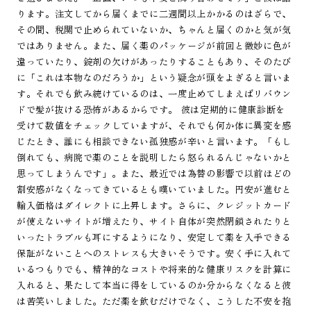
ります。注文してから届くまでに二週間以上かかるのはざらで、
その間、税関で止められていないか、ちゃんと届くのかと気が気
ではありません。また、届く薬のパッケージが前回と微妙に色が
違っていたり、錠剤の欠けがあったりすることもあり、そのたび
に「これは本物なのだろうか」という疑念が頭をよぎると言いま
す。それでも飲み続けているのは、一度止めてしまえばリバウン
ドで髪が抜ける恐怖があるからです。 彼は定期的に健康診断を
受けて数値をチェックしていますが、それでも何か体に異変を感
じたとき、誰にも相談できない孤独感が辛いと言います。「もし
倒れても、病院で薬のことを説明したら怒られるんじゃないかと
思ってしまうんです」。また、最近では為替の影響で以前ほどの
割安感がなくなってきているとも嘆いていました。円安が進むと
輸入価格はダイレクトに上昇します。さらに、クレジットカード
が使えないサイトが増えたり、サイト自体が突然閉鎖されたりと
いったトラブルも耳にするようになり、安定して薬を入手できる
保証がないことへのストレスも大きいそうです。安く手に入れて
いるつもりでも、精神的なコストや将来的な健康リスクを計算に
入れると、果たして本当に得をしているのか分からなくなると彼
は苦笑いしました。ただ薬を飲むだけでなく、こうした不安を抱