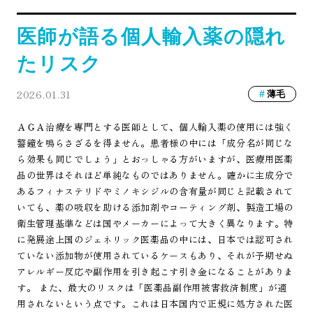
医師が語る個人輸入薬の隠れ
たリスク
2026.01.31
薄毛
ＡＧＡ治療を専門とする医師として、個人輸入薬の使用には強く
警鐘を鳴らさざるを得ません。患者様の中には「成分名が同じな
ら効果も同じでしょう」とおっしゃる方がいますが、医療用医薬
品の世界はそれほど単純なものではありません。確かに主成分で
あるフィナステリドやミノキシジルの含有量が同じと記載されて
いても、薬の吸収を助ける添加剤やコーティング剤、製造工場の
衛生管理基準などは国やメーカーによって大きく異なります。特
に発展途上国のジェネリック医薬品の中には、日本では認可され
ていない添加物が使用されているケースもあり、それが予期せぬ
アレルギー反応や副作用を引き起こす引き金になることがありま
す。 また、最大のリスクは「医薬品副作用被害救済制度」が適
用されないという点です。これは日本国内で正規に処方された医