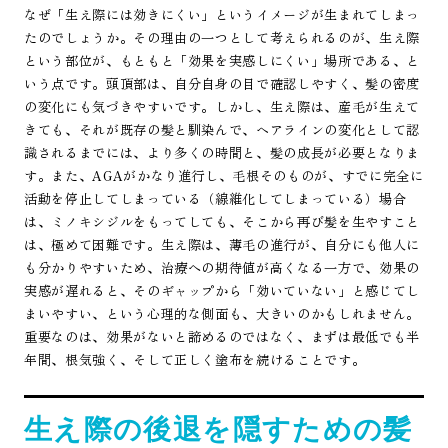
なぜ「生え際には効きにくい」というイメージが生まれてしまっ
たのでしょうか。その理由の一つとして考えられるのが、生え際
という部位が、もともと「効果を実感しにくい」場所である、と
いう点です。頭頂部は、自分自身の目で確認しやすく、髪の密度
の変化にも気づきやすいです。しかし、生え際は、産毛が生えて
きても、それが既存の髪と馴染んで、ヘアラインの変化として認
識されるまでには、より多くの時間と、髪の成長が必要となりま
す。また、AGAがかなり進行し、毛根そのものが、すでに完全に
活動を停止してしまっている（線維化してしまっている）場合
は、ミノキシジルをもってしても、そこから再び髪を生やすこと
は、極めて困難です。生え際は、薄毛の進行が、自分にも他人に
も分かりやすいため、治療への期待値が高くなる一方で、効果の
実感が遅れると、そのギャップから「効いていない」と感じてし
まいやすい、という心理的な側面も、大きいのかもしれません。
重要なのは、効果がないと諦めるのではなく、まずは最低でも半
年間、根気強く、そして正しく塗布を続けることです。
生え際の後退を隠すための髪