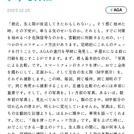
2025.12.25
AGA
「最近、生え際が後退してきたかもしれない」。そう感じ始めた
時、その不安が、単なる気のせいなのか、それとも、すでに対策
を始めるべき危険信号なのかを、客観的に判断するための、いく
つかのセルフチェック方法があります。定期的にこれらのチェッ
クを行うことで、AGAの進行を早期に発見し、手遅れになる前に
行動を起こすことができます。まず、最も基本的なのが、「写真
による比較」です。スマートフォンのカメラを使い、おでこ全体
を露わにして、正面から、そして左右の生え際（M字部分）を、
それぞれ撮影します。この時、毎回、同じ場所、同じ照明の下
で、同じ角度から撮影することが、正確な比較のためには非常に
重要です。そして、その写真を、1ヶ月前の写真、あるいは、数
年前の写真と、見比べてみてください。額の広さや、M字部分の
切れ込みの深さが、明らかに変化していませんか。写真は、私た
ちの主観的な記憶よりも、はるかに雄弁に、事実を語ってくれま
す。次に、「指を使ったチェック方法」です。眉を上げた時に、
おでこにできる一番上のシワと、生え際との間に、指が何本入る
かを、定期的に確認します。以前よりも、入る指の本数が増えて