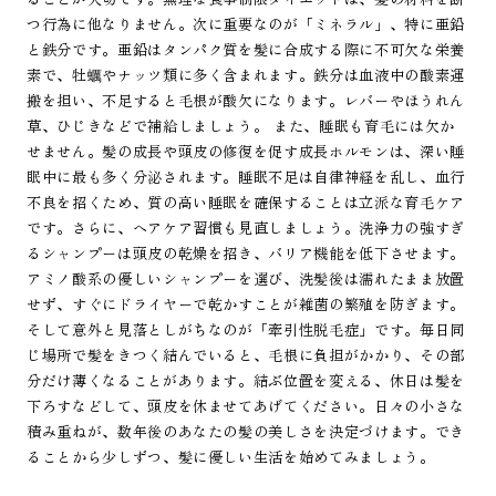
つ行為に他なりません。次に重要なのが「ミネラル」、特に亜鉛
と鉄分です。亜鉛はタンパク質を髪に合成する際に不可欠な栄養
素で、牡蠣やナッツ類に多く含まれます。鉄分は血液中の酸素運
搬を担い、不足すると毛根が酸欠になります。レバーやほうれん
草、ひじきなどで補給しましょう。 また、睡眠も育毛には欠か
せません。髪の成長や頭皮の修復を促す成長ホルモンは、深い睡
眠中に最も多く分泌されます。睡眠不足は自律神経を乱し、血行
不良を招くため、質の高い睡眠を確保することは立派な育毛ケア
です。さらに、ヘアケア習慣も見直しましょう。洗浄力の強すぎ
るシャンプーは頭皮の乾燥を招き、バリア機能を低下させます。
アミノ酸系の優しいシャンプーを選び、洗髪後は濡れたまま放置
せず、すぐにドライヤーで乾かすことが雑菌の繁殖を防ぎます。
そして意外と見落としがちなのが「牽引性脱毛症」です。毎日同
じ場所で髪をきつく結んでいると、毛根に負担がかかり、その部
分だけ薄くなることがあります。結ぶ位置を変える、休日は髪を
下ろすなどして、頭皮を休ませてあげてください。日々の小さな
積み重ねが、数年後のあなたの髪の美しさを決定づけます。でき
ることから少しずつ、髪に優しい生活を始めてみましょう。