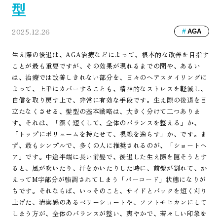
型
2025.12.26
AGA
生え際の後退は、AGA治療などによって、根本的な改善を目指す
ことが最も重要ですが、その効果が現れるまでの間や、あるい
は、治療では改善しきれない部分を、日々のヘアスタイリングに
よって、上手にカバーすることも、精神的なストレスを軽減し、
自信を取り戻す上で、非常に有効な手段です。生え際の後退を目
立たなくさせる、髪型の基本戦略は、大きく分けて二つありま
す。それは、「潔く短くして、全体のバランスを整える」か、
「トップにボリュームを持たせて、視線を逸らす」か、です。ま
ず、最もシンプルで、多くの人に推奨されるのが、「ショートヘ
ア」です。中途半端に長い前髪で、後退した生え際を隠そうとす
ると、風が吹いたり、汗をかいたりした時に、前髪が割れて、か
えってM字部分が強調されてしまう「バーコード」状態になりが
ちです。それならば、いっそのこと、サイドとバックを短く刈り
上げた、清潔感のあるベリーショートや、ソフトモヒカンにして
しまう方が、全体のバランスが整い、爽やかで、若々しい印象を