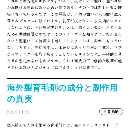
これが初期脱毛の正体です。つまり、抜けている髪は、遅かれ早
かれ抜ける運命にあった古い髪であり、その下では新しい髪が確
実に育っているのです。この現象は、子供の歯が大人の歯に生え
替わるプロセスに似ています。乳歯が抜けないと永久歯が生えて
こないように、古い髪が抜けることは、強く太い髪が生えてくる
ための準備段階なのです。このメカニズムを知らずに、薬が合わ
ないと勘違いして治療を中断してしまうことは、非常にもったい
ないことです。初期脱毛は、休止期にあった毛根が目覚め、正常
なヘアサイクルを取り戻そうとしているサインです。一時的な見
た目の悪化は辛いものですが、それは頭皮の下で劇的な改革が起
きている証だとポジティブに捉えることが重要です。
海外製育毛剤の成分と副作用
の真実
2026.01.21
育毛剤
個人輸入で人気を集める育毛剤には、主にフィナステリド、デュ