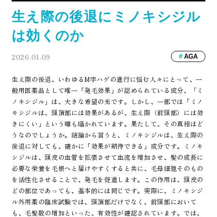
生え際の後退にミノキシジル
は効くのか
2026.01.09
AGA
生え際の後退、いわゆるM字ハゲの進行に悩む人々にとって、一
般用医薬品として唯一「発毛効果」が認められている成分、「ミ
ノキシジル」は、大きな希望の光です。しかし、一部では「ミノ
キシジルは、頭頂部には効果があるが、生え際（前頭部）には効
きにくい」という噂も囁かれています。果たして、その真相はど
うなのでしょうか。結論から言うと、ミノキシジルは、生え際の
後退に対しても、確かに「効果が期待できる」成分です。ミノキ
シジルは、頭皮の血管を拡張させて血流を増加させ、髪の成長に
必要な栄養を毛根へと届けやすくすると共に、毛母細胞そのもの
を活性化させることで、発毛を促進します。この作用は、頭皮の
どの部位であっても、基本的には同じです。実際に、ミノキシジ
ル外用薬の臨床試験では、頭頂部だけでなく、前頭部において
も、毛髪数の増加といった、有効性が確認されています。では、