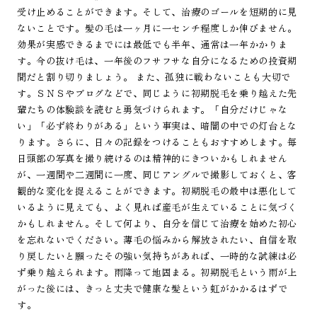
受け止めることができます。そして、治療のゴールを短期的に見
ないことです。髪の毛は一ヶ月に一センチ程度しか伸びません。
効果が実感できるまでには最低でも半年、通常は一年かかりま
す。今の抜け毛は、一年後のフサフサな自分になるための投資期
間だと割り切りましょう。 また、孤独に戦わないことも大切で
す。ＳＮＳやブログなどで、同じように初期脱毛を乗り越えた先
輩たちの体験談を読むと勇気づけられます。「自分だけじゃな
い」「必ず終わりがある」という事実は、暗闇の中での灯台とな
ります。さらに、日々の記録をつけることもおすすめします。毎
日頭部の写真を撮り続けるのは精神的にきついかもしれません
が、一週間や二週間に一度、同じアングルで撮影しておくと、客
観的な変化を捉えることができます。初期脱毛の最中は悪化して
いるように見えても、よく見れば産毛が生えていることに気づく
かもしれません。そして何より、自分を信じて治療を始めた初心
を忘れないでください。薄毛の悩みから解放されたい、自信を取
り戻したいと願ったその強い気持ちがあれば、一時的な試練は必
ず乗り越えられます。雨降って地固まる。初期脱毛という雨が上
がった後には、きっと丈夫で健康な髪という虹がかかるはずで
す。