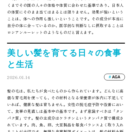
くまでその国の人々の体格や体質に合わせた基準であり、日本人
の体質にそのまま当てはまるとは限りません。効果が強いという
ことは、体への作用も激しいということです。その成分が本当に
自分の体に合っているのか、医学的な判断なしに摂取することは
ロシアンルーレットのようなものだと言えます。
美しい髪を育てる日々の食事
と生活
2026.01.14
AGA
髪の毛は、私たちが食べたものから作られています。どんなに高
価な育毛剤を使っても、その材料となる栄養素が体内に不足して
いれば、健康な髪は育ちません。女性の脱毛症予防や改善におい
て、食事の見直しは基本中の基本です。まず意識すべきは「タン
パク質」です。髪の主成分はケラチンというタンパク質で構成さ
れています。肉、魚、卵、大豆製品を毎食バランスよく取り入れ
ることが大切です。無理な食事制限ダイエットは、髪の材料を断