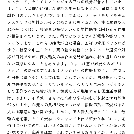
タステリド、そしてミノキシジルの三つの成分が含まれていま
す。これらは確かに強力な発毛効果を持ちますが、同時に強力な
副作用のリスクも孕んでいます。例えば、フィナステリドやデュ
タステリドは男性ホルモンの働きを抑制するため、性欲減退や勃
起不全（ＥＤ）、精液量の減少といった男性機能に関わる副作用
が報告されています。また、稀ではありますが肝機能障害のリス
クもあります。これらの症状が出た場合、医師の管理下であれば
すぐに投薬を中止したり、薬の量を調整したりといった適切な対
応が可能ですが、個人輸入の場合は発見が遅れ、取り返しのつか
ない事態になることもあります。 さらに注意が必要なのが「ミ
ノタブ」の愛称で知られるミノキシジルの内服薬です。日本では
外用薬（塗り薬）としては認可されていますが、内服薬としては
厚生労働省の認可が下りていません。もともと血圧を下げる薬と
して開発された経緯があり、健康な人が服用すると低血圧や動
悸、めまい、不整脈、さらには全身の多毛症を引き起こす可能性
があります。心臓への負担が大きいため、循環器系に不安がある
人には禁忌に近い薬です。しかし、個人輸入代行サイトでは「最
強の発毛薬」として安易にランキング上位で紹介されており、副
作用についての説明は小さく記載されているだけのことが多いの
が現状です。海外では認可されている国もありますが、それはあ