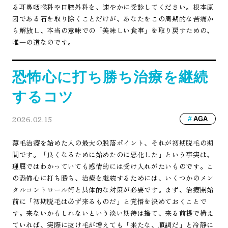
る耳鼻咽喉科や口腔外科を、速やかに受診してください。根本原
因である石を取り除くことだけが、あなたをこの周期的な苦痛か
ら解放し、本当の意味での「美味しい食事」を取り戻すための、
唯一の道なのです。
恐怖心に打ち勝ち治療を継続
するコツ
2026.02.15
AGA
薄毛治療を始めた人の最大の脱落ポイント、それが初期脱毛の期
間です。「良くなるために始めたのに悪化した」という事実は、
理屈ではわかっていても感情的には受け入れがたいものです。こ
の恐怖心に打ち勝ち、治療を継続するためには、いくつかのメン
タルコントロール術と具体的な対策が必要です。まず、治療開始
前に「初期脱毛は必ず来るものだ」と覚悟を決めておくことで
す。来ないかもしれないという淡い期待は捨て、来る前提で構え
ていれば、実際に抜け毛が増えても「来たな、順調だ」と冷静に