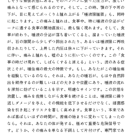
しそうな緊張状態にある。そのパンパンに張った圧力が、激しい
痛みとなって感じられるのです。そして、この時、顎の下や耳の
下が、目に見えてぷっくりと腫れ上がる「唾液腺腫脹」も、同時
に起こります。この痛みと腫れは、食事中、特に唾液の分泌がピ
ークに達する食事の開始直後に、最も強く現れます。そして、食
事が終わり、唾液の分泌が落ち着いてくると、溜まっていた唾液
が、石の隙間から少しずつ排出されたり、あるいは唾液腺に再吸
収されたりして、上昇した内圧は徐々に下がっていきます。それ
に伴い、痛みと腫れも、嘘のように引いていくのです。この「食
事の時だけ現れて、しばらくすると消える」という、波のある症
状こそが、唾仙痛の最大の特徴です。もし、あなたがこの唾仙痛
を経験しているのなら、それは、あなたの唾石が、もはや自然排
出を期待するのが難しいほどの大きさや位置にあり、唾液の流れ
を深刻に妨げていることを示す、明確なサインです。この状態を
放置し、痛みを我慢しながら食事を続けることは、唾液腺に繰り
返しダメージを与え、その機能を低下させるだけでなく、細菌感
染を引き起こすリスクを著しく高めます。食事という、本来であ
れば喜ばしいはずの時間が、苦痛の始まりに変わってしまったの
なら。それは、あなたの体が発する、極めて重要な危険信号で
す。どうか、その痛みを単なる不調として片付けず、専門家であ