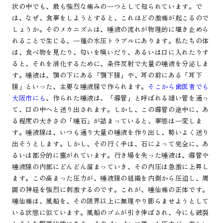
状の中でも、最も強烈な痛みの一つとして知られています。で
は、なぜ、食事をしようとすると、これほどの激痛が起こるので
しょうか。そのメカニズムは、唾液の流れが物理的に堰き止めら
れることで生じる、一種の水圧トラブルにあります。私たちの体
は、食べ物を見たり、匂いを嗅いだり、あるいは口に入れたりす
ると、それを消化するために、条件反射で大量の唾液を分泌しま
す。唾液は、顎の下にある「顎下腺」や、耳の前にある「耳下
腺」といった、主要な唾液腺で作られます。
そこから歯医者でも
大阪市にも
、作られた唾液は、「導管」と呼ばれる細い管を通っ
て、口の中へと送り出されます。しかし、この導管の途中に、あ
る程度の大きさの「唾石」が詰まっていると、事態は一変しま
す。唾液腺は、いつも通り大量の唾液を作り出し、勢いよく送り
出そうとします。しかし、その行く手は、石によって完全に、あ
るいは部分的に塞がれています。行き場を失った唾液は、導管や
唾液腺の内部にどんどん溜まっていき、その内圧は急激に上昇し
ます。この高まった圧力が、唾液腺の組織を内側から圧迫し、周
囲の神経を強烈に刺激するのです。これが、唾仙痛の正体です。
唾仙痛は、風船を、その限界以上に無理やり膨らませようとして
いる状態に似ています。風船のゴムが引き伸ばされ、今にも破裂