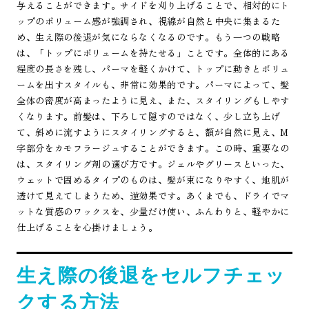
与えることができます。サイドを刈り上げることで、相対的にト
ップのボリューム感が強調され、視線が自然と中央に集まるた
め、生え際の後退が気にならなくなるのです。もう一つの戦略
は、「トップにボリュームを持たせる」ことです。全体的にある
程度の長さを残し、パーマを軽くかけて、トップに動きとボリュ
ームを出すスタイルも、非常に効果的です。パーマによって、髪
全体の密度が高まったように見え、また、スタイリングもしやす
くなります。前髪は、下ろして隠すのではなく、少し立ち上げ
て、斜めに流すようにスタイリングすると、額が自然に見え、M
字部分をカモフラージュすることができます。この時、重要なの
は、スタイリング剤の選び方です。ジェルやグリースといった、
ウェットで固めるタイプのものは、髪が束になりやすく、地肌が
透けて見えてしまうため、逆効果です。あくまでも、ドライでマ
ットな質感のワックスを、少量だけ使い、ふんわりと、軽やかに
仕上げることを心掛けましょう。
生え際の後退をセルフチェッ
クする方法