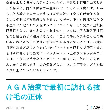
薬品を正しく使用したにもかかわらず、重篤な副作用が出てしま
った場合に、国が医療費や年金を給付してくれる制度です。しか
し、個人輸入で入手した薬による健康被害は全て自己責任とな
り、この制度の対象外となります。万が一、重い肝機能障害や心
不全などを起こして入院することになっても、その費用は全額自
己負担となり、誰も助けてくれません。さらに、個人輸入薬は医
師の診察を経ずに服用するため、ご自身の持病や飲み合わせの悪
い薬との相互作用を見落とす危険性もあります。例えば、心臓に
持病がある方がミノキシジルタブレットを自己判断で服用するこ
とは命に関わる行為です。インターネット上のランキングや口コ
ミは、こうした重大なリスクについてはほとんど触れていませ
ん。安さの裏にある「命の保証がない」という事実を、どうか重
く受け止めていただきたいのです。
ＡＧＡ治療で最初に訪れる抜
け毛の正体
2026.01.26
AGA